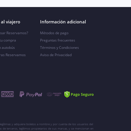
al viajero
Información adicional
sar Reservamos?
Métodos de pago
 tu compra
Preguntas frecuentes
n autobús
Términos y Condiciones
ras Reservamos
Aviso de Privacidad
egítimas y adquiere boletos a nombre y por cuenta de los usuarios del
s de terceros, legítimos propietarios de sus marcas, y se mencionan en