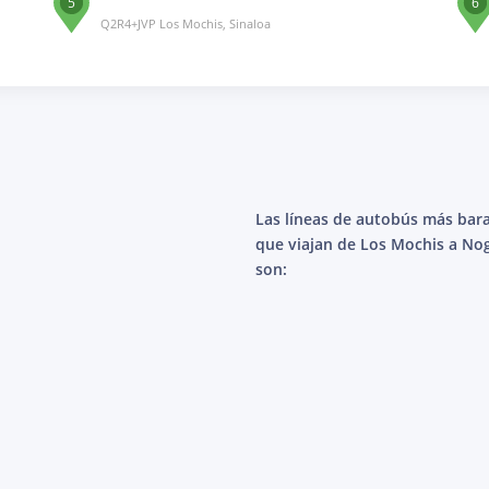
5
6
Q2R4+JVP Los Mochis, Sinaloa
Las líneas de autobús más bar
que viajan de Los Mochis a No
son: