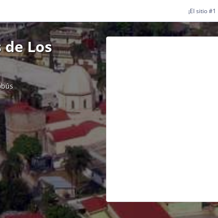
¡El sitio #
 de Los
obús