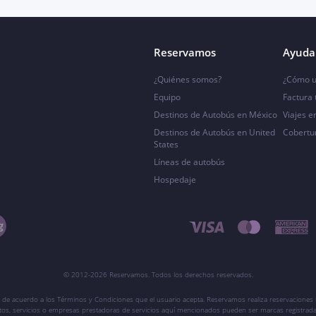
Reservamos
Ayuda 
¿Quiénes somos?
¿Cómo u
Equipo
Factura
Destinos de Autobús en México
Viajes e
Destinos de Autobús en United
Cobertu
States
Líneas de autobús
Hospedaje
© 2012-2026 Reservamos. Todos los derechos reservados.
 de acuerdo a los Términos y Condiciones que el usuario acepta. Reservamos realiza reservaciones l
ctos, servicios o empresas prestadoras de servicios aquí mencionados pueden ser marcas registrada