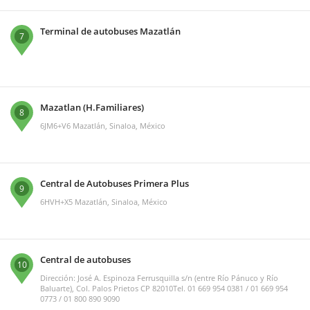
Terminal de autobuses Mazatlán
7
Mazatlan (H.Familiares)
8
6JM6+V6 Mazatlán, Sinaloa, México
Central de Autobuses Primera Plus
9
6HVH+X5 Mazatlán, Sinaloa, México
Central de autobuses
10
Dirección: José A. Espinoza Ferrusquilla s/n (entre Río Pánuco y Río
Baluarte), Col. Palos Prietos CP 82010Tel. 01 669 954 0381 / 01 669 954
0773 / 01 800 890 9090