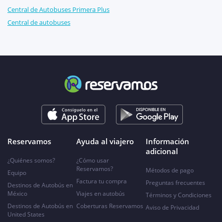
Central de Autobuses Primera Plus
Central de autobuses
Reservamos
Ayuda al viajero
Información
adicional
¿Quiénes somos?
¿Cómo usar
Reservamos?
Métodos de pago
Equipo
Factura tu compra
Preguntas frecuentes
Destinos de Autobús en
México
Viajes en autobús
Términos y Condiciones
Destinos de Autobús en
Coberturas Reservamos
Aviso de Privacidad
United States