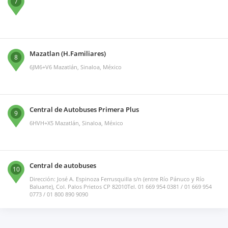
7
Mazatlan (H.Familiares)
8
6JM6+V6 Mazatlán, Sinaloa, México
Central de Autobuses Primera Plus
9
6HVH+X5 Mazatlán, Sinaloa, México
Central de autobuses
10
Dirección: José A. Espinoza Ferrusquilla s/n (entre Río Pánuco y Río
Baluarte), Col. Palos Prietos CP 82010Tel. 01 669 954 0381 / 01 669 954
0773 / 01 800 890 9090