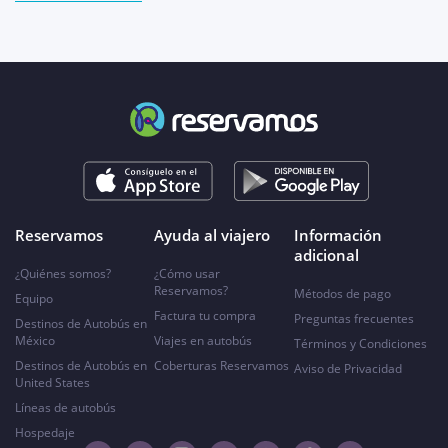
Reservamos
Ayuda al viajero
Información
adicional
¿Quiénes somos?
¿Cómo usar
Reservamos?
Métodos de pago
Equipo
Factura tu compra
Preguntas frecuentes
Destinos de Autobús en
México
Viajes en autobús
Términos y Condiciones
Destinos de Autobús en
Coberturas Reservamos
Aviso de Privacidad
United States
Líneas de autobús
Hospedaje