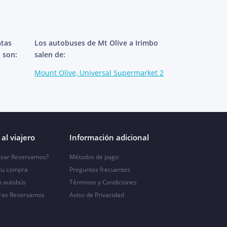
atas
Los autobuses de Mt Olive a Irimbo
 son:
salen de:
Mount Olive, Universal Supermarket 2
al viajero
Información adicional
sar Reservamos?
Métodos de pago
 tu compra
Preguntas frecuentes
n autobús
Términos y Condiciones
ras Reservamos
Aviso de Privacidad