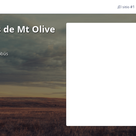
¡El sitio #
 de Mt Olive
obús