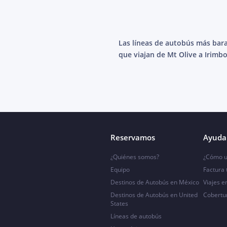
Las líneas de autobús más bar
que viajan de Mt Olive a Irimbo
Reservamos
Ayuda 
¿Quiénes somos?
¿Cómo u
Equipo
Factura
Destinos de Autobús en México
Viajes e
Destinos de Autobús en United
Cobertu
States
Líneas de autobús