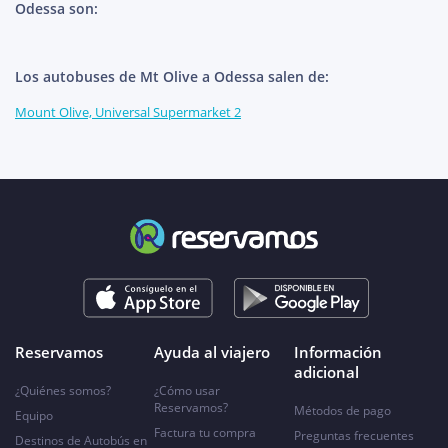
Odessa son:
Los autobuses de Mt Olive a Odessa salen de:
Mount Olive, Universal Supermarket 2
Reservamos
Ayuda al viajero
Información
adicional
¿Quiénes somos?
¿Cómo usar
Reservamos?
Métodos de pago
Equipo
Factura tu compra
Preguntas frecuentes
Destinos de Autobús en