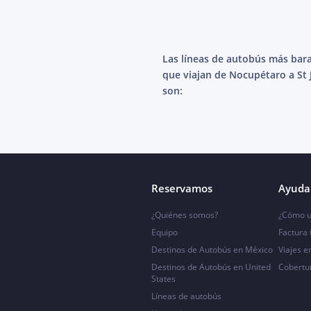
Las líneas de autobús más bar
que viajan de Nocupétaro a St
son:
Reservamos
Ayuda 
¿Quiénes somos?
¿Cómo u
Equipo
Factura
Destinos de Autobús en México
Viajes e
Destinos de Autobús en United
Cobertu
States
Líneas de autobús