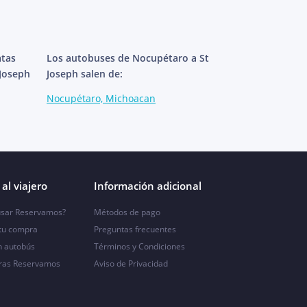
atas
Los autobuses de Nocupétaro a St
 Joseph
Joseph salen de:
Nocupétaro, Michoacan
al viajero
Información adicional
sar Reservamos?
Métodos de pago
 tu compra
Preguntas frecuentes
n autobús
Términos y Condiciones
ras Reservamos
Aviso de Privacidad