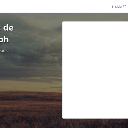
¡El sitio #
 de
ph
obús