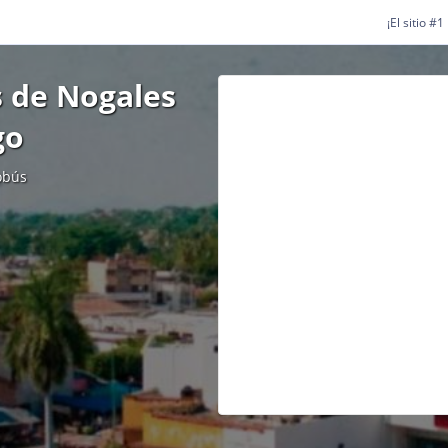
¡El sitio #
 de Nogales
go
obús