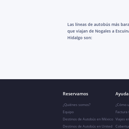
Las líneas de autobús más bar
que viajan de Nogales a Escui
Hidalgo son:
Reservamos
Ayuda 
¿Quiénes somos?
¿Cómo u
Equipo
Factura
Destinos de Autobús en México
Viajes e
Destinos de Autobús en United
Cobertu