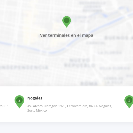
Ver terminales en el mapa
Nogales
2
3
co CP
Av. Alvaro Obregon 1925, Ferrocarrilera, 84066 Nogales,
Son., México