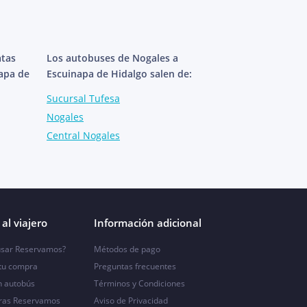
atas
Los autobuses de Nogales a
napa de
Escuinapa de Hidalgo salen de:
Sucursal Tufesa
Nogales
Central Nogales
al viajero
Información adicional
sar Reservamos?
Métodos de pago
 tu compra
Preguntas frecuentes
n autobús
Términos y Condiciones
ras Reservamos
Aviso de Privacidad