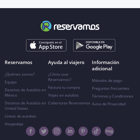
Reservamos
Ayuda al viajero
Información
adicional
¿Quiénes somos?
¿Cómo usar
Reservamos?
Métodos de pago
Equipo
Factura tu compra
Preguntas frecuentes
Destinos de Autobús en
México
Viajes en autobús
Términos y Condiciones
Destinos de Autobús en
Coberturas Reservamos
Aviso de Privacidad
United States
Líneas de autobús
Hospedaje