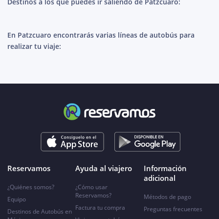
Destinos a los que puedes ir saliendo de Patzcuaro:
En Patzcuaro encontrarás varias líneas de autobús para
realizar tu viaje:
Reservamos
Ayuda al viajero
Información
adicional
¿Quiénes somos?
¿Cómo usar
Reservamos?
Métodos de pago
Equipo
Factura tu compra
Preguntas frecuentes
Destinos de Autobús en