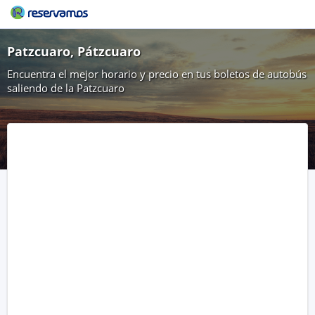
Patzcuaro, Pátzcuaro
Encuentra el mejor horario y precio en tus boletos de autobús
saliendo de la Patzcuaro