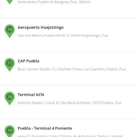
Santa Anita, Puebla de Zaragoza, Pue., México
Aeropuerto Huejotzingo
16
Carr Fed Mexico-Puebla Km 91.5, 74160 Huejotzingo, Pue.
CAP Puebla
17
Blvd. Carmen Serdán 11, Cleotilde Torres, Las Cuartillas, Puebla, Pue.
Terminal ACN
18
Eufemio Zapata 1-Local 25, Sta María la Rivera, 72010 Puebla, Pue.
Puebla - Terminal 4 Poniente
19
entre 21 Poniente y Calle 23 Norte, Av 4 Poniente, Tierra y Libertad,