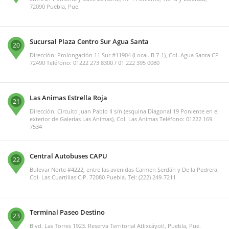
72090 Puebla, Pue.
Sucursal Plaza Centro Sur Agua Santa
20
Dirección: Prolongación 11 Sur #11904 (Local. B 7-1), Col. Agua Santa CP
72490 Teléfono: 01222 273 8300 / 01 222 395 0080
Las Animas Estrella Roja
21
Dirección: Circuito Juan Pablo II s/n (esquina Diagonal 19 Poniente en el
exterior de Galerías Las Animas), Col. Las Animas Teléfono: 01222 169
7534
Central Autobuses CAPU
22
Bulevar Norte #4222, entre las avenidas Carmen Serdán y De la Pedrera.
Col. Las Cuartillas C.P. 72080 Puebla. Tel: (222) 249-7211
Terminal Paseo Destino
23
Blvd. Las Torres 1923. Reserva Territorial Atlixcáyotl, Puebla, Pue.