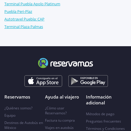
Terminal Puebla Apolo Platinum
Puebla Peri-Plaz
Autotravel Puebla: CAP
Terminal Plaza Palmas
Reservamos
Ayuda al viajero
Información
adicional
¿Quiénes somos?
¿Cómo usar
Reservamos?
Métodos de pago
Equipo
Factura tu compra
Preguntas frecuentes
Destinos de Autobús en
México
Viajes en autobús
Términos y Condiciones