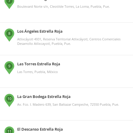
7
Boulevard Norte s/n, Cleotilde Torres, La Loma, Puebla, Pue.
Los Ángeles Estrella Roja
8
Atlixcáyotl 4931, Reserva Territorial Atlixcáyotl, Centros Comerciales
Desarrollo Atlixcayotl, Puebla, Pue.
Las Torres Estrella Roja
9
Las Torres, Puebla, México
La Gran Bodega Estrella Roja
10
Av. Fco. I. Madero 639, San Baltazar Campeche, 72550 Puebla, Pue.
El Descanso Estrella Roja
11