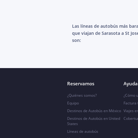
Las líneas de autobús más bar
que viajan de Sarasota a St Jo
son:
Reservamos
Ayuda 
¿Quiénes somos?
¿Cómo u
Equipo
Factura
Destinos de Autobús en México
Viajes e
Destinos de Autobús en United
Cobertu
States
Líneas de autobús