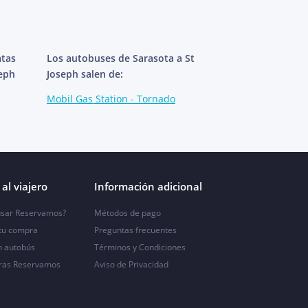
atas
Los autobuses de Sarasota a St
seph
Joseph salen de:
Mobil Gas Station - Tornado
al viajero
Información adicional
sar Reservamos?
Métodos de pago
 tu compra
Preguntas frecuentes
n autobús
Términos y Condiciones
ras Reservamos
Aviso de Privacidad