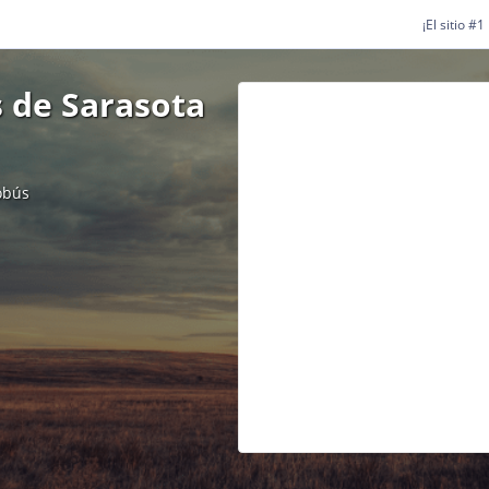
¡El sitio #
 de Sarasota
obús