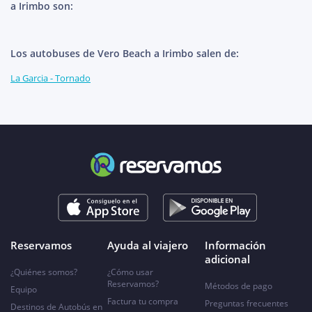
a Irimbo son:
Los autobuses de Vero Beach a Irimbo salen de:
La Garcia - Tornado
Reservamos
Ayuda al viajero
Información
adicional
¿Quiénes somos?
¿Cómo usar
Reservamos?
Métodos de pago
Equipo
Factura tu compra
Preguntas frecuentes
Destinos de Autobús en