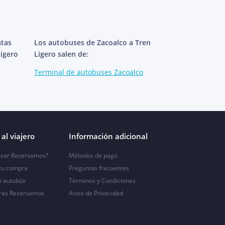
atas
Los autobuses de Zacoalco a Tren
Ligero
Ligero salen de:
Terminal de autobuses Zacoalco
al viajero
Información adicional
sar Reservamos?
Métodos de pago
 tu compra
Preguntas frecuentes
n autobús
Términos y Condiciones
ras Reservamos
Aviso de Privacidad