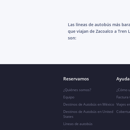
Las líneas de autobús más bar
que viajan de Zacoalco a Tren 
son:
Reservamos
Ayuda 
¿Quiénes somos?
¿Cómo u
Equipo
Factura
Destinos de Autobús en México
Viajes e
Destinos de Autobús en United
Cobertu
States
Líneas de autobús