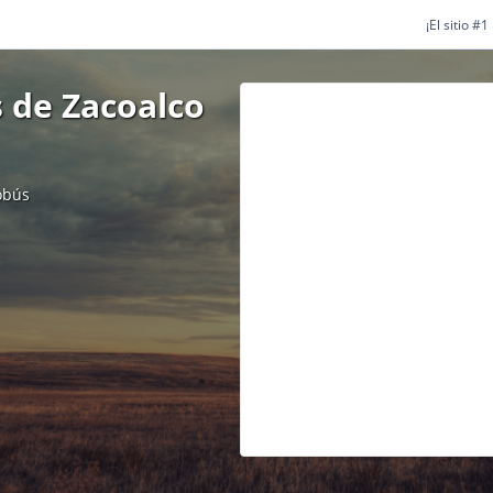
¡El sitio #
 de Zacoalco
obús