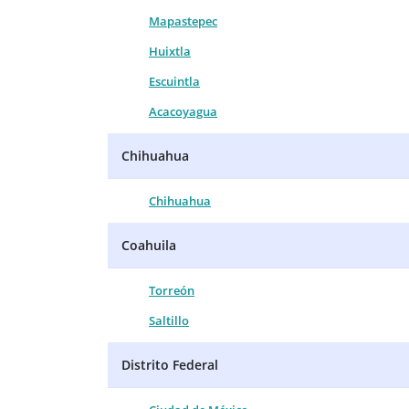
Mapastepec
Huixtla
Escuintla
Acacoyagua
Chihuahua
Chihuahua
Coahuila
Torreón
Saltillo
Distrito Federal