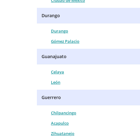
Ciudad de México
Durango
Durango
Gómez Palacio
Guanajuato
Celaya
León
Guerrero
Chilpancingo
Acapulco
Zihuatanejo