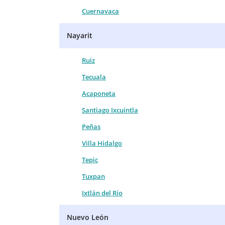
Cuernavaca
Nayarit
Ruiz
Tecuala
Acaponeta
Santiago Ixcuintla
Peñas
Villa Hidalgo
Tepic
Tuxpan
Ixtlán del Río
Nuevo León