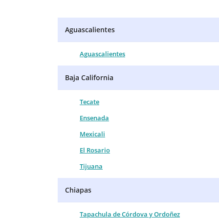
Aguascalientes
Aguascalientes
Baja California
Tecate
Ensenada
Mexicali
El Rosario
Tijuana
Chiapas
Tapachula de Córdova y Ordoñez