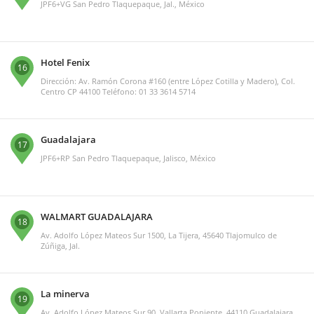
JPF6+VG San Pedro Tlaquepaque, Jal., México
Hotel Fenix
16
Dirección: Av. Ramón Corona #160 (entre López Cotilla y Madero), Col.
Centro CP 44100 Teléfono: 01 33 3614 5714
Guadalajara
17
JPF6+RP San Pedro Tlaquepaque, Jalisco, México
WALMART GUADALAJARA
18
Av. Adolfo López Mateos Sur 1500, La Tijera, 45640 Tlajomulco de
Zúñiga, Jal.
La minerva
19
Av. Adolfo López Mateos Sur 90, Vallarta Poniente, 44110 Guadalajara,