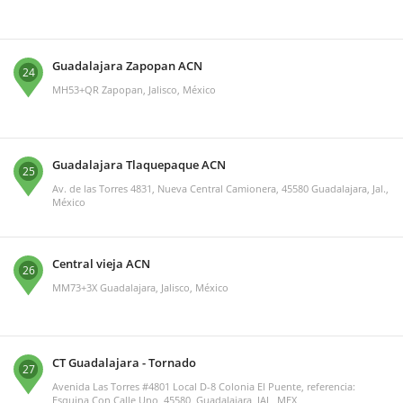
Guadalajara Zapopan ACN
24
MH53+QR Zapopan, Jalisco, México
Guadalajara Tlaquepaque ACN
25
Av. de las Torres 4831, Nueva Central Camionera, 45580 Guadalajara, Jal.,
México
Central vieja ACN
26
MM73+3X Guadalajara, Jalisco, México
CT Guadalajara - Tornado
27
Avenida Las Torres #4801 Local D-8 Colonia El Puente, referencia:
Esquina Con Calle Uno, 45580, Guadalajara, JAL, MEX