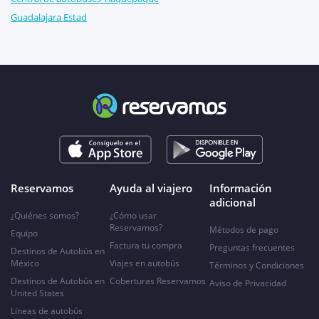
Guadalajara Estad
Reservamos
Ayuda al viajero
Información
adicional
¿Quiénes somos?
¿Cómo usar
Reservamos?
Métodos de pago
Equipo
Factura tu compra
Preguntas frecuentes
Destinos de Autobús en
México
Viajes en autobús
Términos y Condiciones
Destinos de Autobús en
Coberturas Reservamos
Aviso de Privacidad
United States
Líneas de autobús