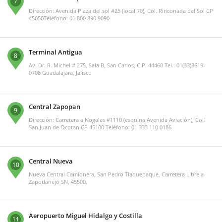
7
Dirección: Avenida Plaza del sol #25 (local 70), Col. Rinconada del Sol CP
45050Teléfono: 01 800 890 9090
Terminal Antigua
8
Av. Dr. R. Michel # 275, Sala B, San Carlos, C.P. 44460 Tel.: 01(33)3619-
0708 Guadalajara, Jalisco
Central Zapopan
9
Dirección: Carretera a Nogales #1110 (esquina Avenida Aviación), Col.
San Juan de Ocotan CP 45100 Teléfono: 01 333 110 0186
Central Nueva
10
Nueva Central Camionera, San Pedro Tlaquepaque, Carretera Libre a
Zapotlanejo SN, 45500.
Aeropuerto Miguel Hidalgo y Costilla
11