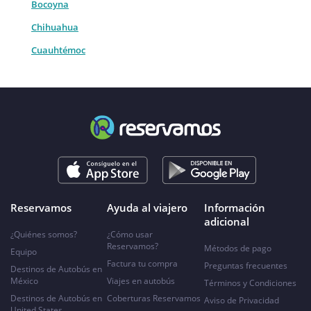
Bocoyna
Chihuahua
Cuauhtémoc
Reservamos
Ayuda al viajero
Información
adicional
¿Quiénes somos?
¿Cómo usar
Reservamos?
Métodos de pago
Equipo
Factura tu compra
Preguntas frecuentes
Destinos de Autobús en
México
Viajes en autobús
Términos y Condiciones
Destinos de Autobús en
Coberturas Reservamos
Aviso de Privacidad
United States