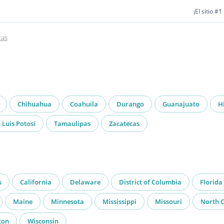
¡El sitio #
tas
Chihuahua
Coahuila
Durango
Guanajuato
H
 Luis Potosí
Tamaulipas
Zacatecas
s
California
Delaware
District of Columbia
Florida
Maine
Minnesota
Mississippi
Missouri
North C
ton
Wisconsin