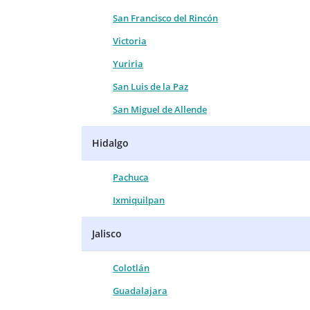
San Francisco del Rincón
Victoria
Yuriria
San Luis de la Paz
San Miguel de Allende
Hidalgo
Pachuca
Ixmiquilpan
Jalisco
Colotlán
Guadalajara