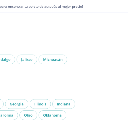
1 para encontrar tu boleto de autobús al mejor precio!
idalgo
Jalisco
Michoacán
Georgia
Illinois
Indiana
arolina
Ohio
Oklahoma