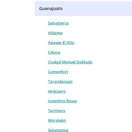
Guanajuato
Salvatierra
Aldama
Apaseo El Alto
Celaya
Ciudad Manuel Doblado
Comonfort
Tarandacuao
Jerécuaro
Juventino Rosas
Tarimoro
Moroleón
Salamanca