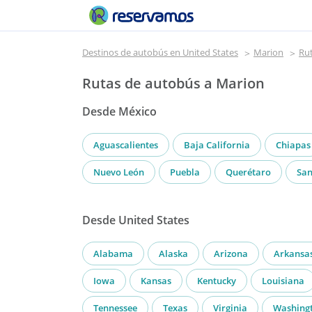
Destinos de autobús en United States
Marion
Ru
Rutas de autobús a Marion
Desde México
Aguascalientes
Baja California
Chiapas
Nuevo León
Puebla
Querétaro
San
Desde United States
Alabama
Alaska
Arizona
Arkansa
Iowa
Kansas
Kentucky
Louisiana
Tennessee
Texas
Virginia
Washing