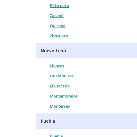
Pátzcuaro
Zacapú
Quiroga
Zitácuaro
Nuevo León
Linares
Hualahuises
El Cercado
Montemorelos
Monterrey
Puebla
Puebla