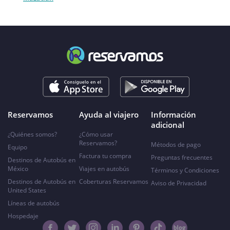
Reservamos
Ayuda al viajero
Información
adicional
¿Quiénes somos?
¿Cómo usar
Reservamos?
Métodos de pago
Equipo
Factura tu compra
Preguntas frecuentes
Destinos de Autobús en
México
Viajes en autobús
Términos y Condiciones
Destinos de Autobús en
Coberturas Reservamos
Aviso de Privacidad
United States
Líneas de autobús
Hospedaje