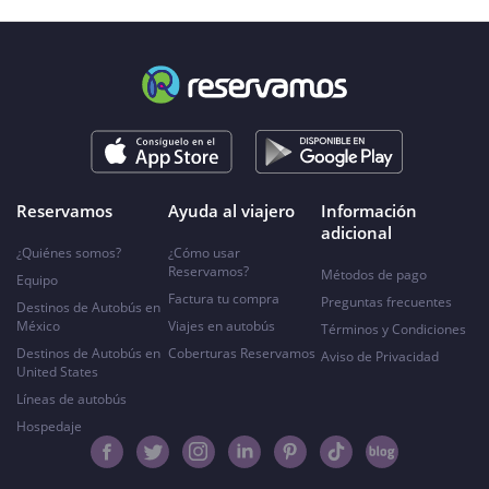
Reservamos
Ayuda al viajero
Información
adicional
¿Quiénes somos?
¿Cómo usar
Reservamos?
Métodos de pago
Equipo
Factura tu compra
Preguntas frecuentes
Destinos de Autobús en
México
Viajes en autobús
Términos y Condiciones
Destinos de Autobús en
Coberturas Reservamos
Aviso de Privacidad
United States
Líneas de autobús
Hospedaje