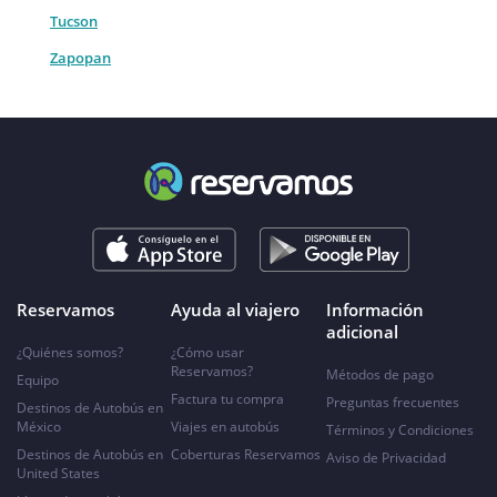
Tucson
Zapopan
Reservamos
Ayuda al viajero
Información
adicional
¿Quiénes somos?
¿Cómo usar
Reservamos?
Métodos de pago
Equipo
Factura tu compra
Preguntas frecuentes
Destinos de Autobús en
México
Viajes en autobús
Términos y Condiciones
Destinos de Autobús en
Coberturas Reservamos
Aviso de Privacidad
United States