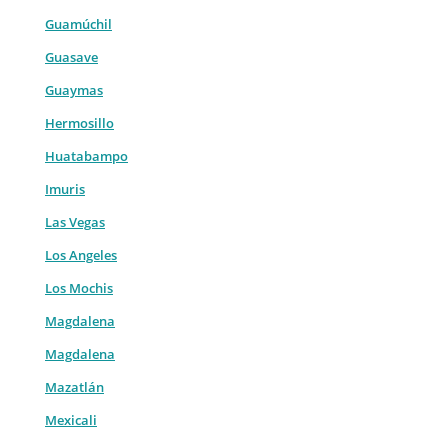
Guamúchil
Guasave
Guaymas
Hermosillo
Huatabampo
Imuris
Las Vegas
Los Angeles
Los Mochis
Magdalena
Magdalena
Mazatlán
Mexicali