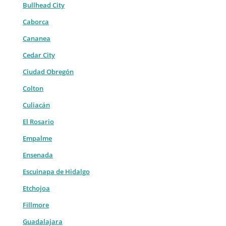
Bullhead City
Caborca
Cananea
Cedar City
Ciudad Obregón
Colton
Culiacán
El Rosario
Empalme
Ensenada
Escuinapa de Hidalgo
Etchojoa
Fillmore
Guadalajara