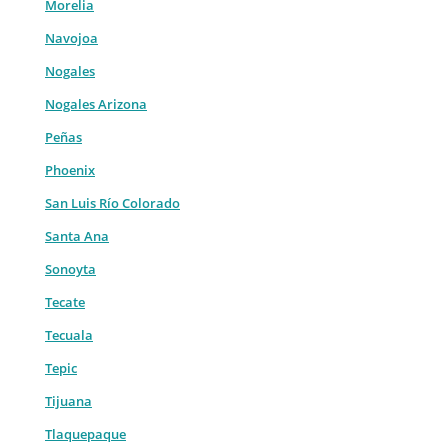
Morelia
Navojoa
Nogales
Nogales Arizona
Peñas
Phoenix
San Luis Río Colorado
Santa Ana
Sonoyta
Tecate
Tecuala
Tepic
Tijuana
Tlaquepaque