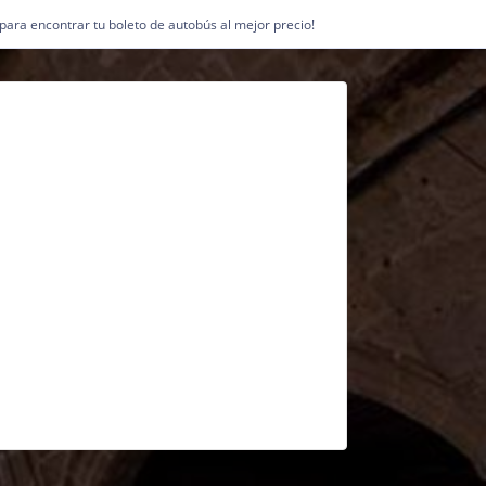
1 para encontrar tu boleto de autobús al mejor precio!