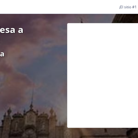
¡El sitio #
esa a
ea