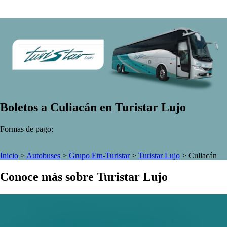
Boletos a Culiacán en Turistar Lujo
Formas de pago:
Inicio
>
Autobuses
>
Grupo Etn-Turistar
>
Turistar Lujo
>
Culiacán
Conoce más sobre Turistar Lujo