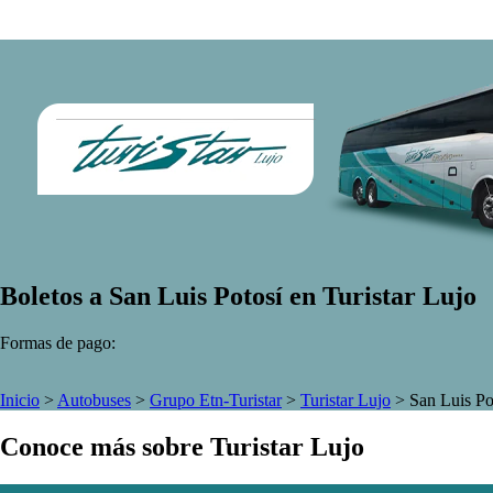
Boletos a San Luis Potosí en Turistar Lujo
Formas de pago:
Inicio
>
Autobuses
>
Grupo Etn-Turistar
>
Turistar Lujo
>
San Luis Po
Conoce más sobre Turistar Lujo