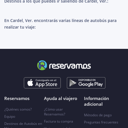
Destinos a los que puedes ir saliendo de Cardel, Ver.:
En Cardel, Ver. encontrarás varias líneas de autobús para
realizar tu viaje:
Reservamos
Ayuda al viajero
Información
adicional
¿Quiénes somos?
¿Cómo usar
Reservamos?
Métodos de pago
Equipo
Factura tu compra
Preguntas frecuentes
Destinos de Autobús en