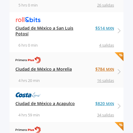
5 hrs 0 min
26 salidas
Ciudad de México a San Luis
$514
MXN
Potosí
6 hrs 0 min
4 salidas
Ciudad de México a Morelia
$784
MXN
4 hrs 20 min
16 salidas
Ciudad de México a Acapulco
$820
MXN
4 hrs 59 min
34 salidas