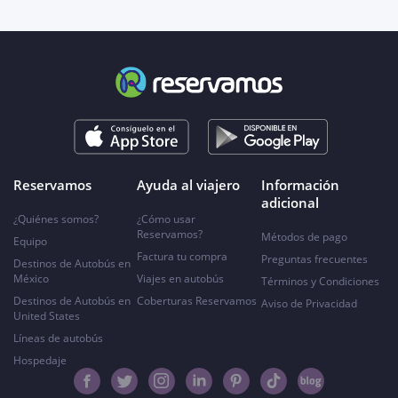
Reservamos
Ayuda al viajero
Información
adicional
¿Quiénes somos?
¿Cómo usar
Reservamos?
Métodos de pago
Equipo
Factura tu compra
Preguntas frecuentes
Destinos de Autobús en
México
Viajes en autobús
Términos y Condiciones
Destinos de Autobús en
Coberturas Reservamos
Aviso de Privacidad
United States
Líneas de autobús
Hospedaje