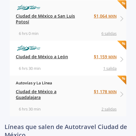
Ciudad de México a San Luis
$1,064
MXN
Potosí
6 hrs 0 min
6 salidas
Ciudad de México a León
$1,159
MXN
6 hrs 30 min
1 salida
Autovías y La Línea
Ciudad de México a
$1,178
MXN
Guadalajara
6 hrs 30 min
2 salidas
Líneas que salen de Autotravel Ciudad de
México