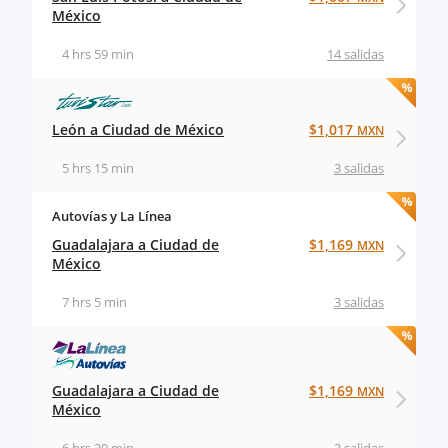
México
4 hrs 59 min
14 salidas
León a Ciudad de México
$1,017
MXN
5 hrs 15 min
3 salidas
Autovías y La Línea
Guadalajara a Ciudad de
$1,169
MXN
México
7 hrs 5 min
3 salidas
Guadalajara a Ciudad de
$1,169
MXN
México