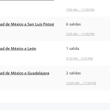
7:00 AM ... 11:59 PM
ad de México a San Luis Potosí
6 salidas
2:45 AM ... 11:30 PM
ad de México a León
1 salida
5:10 PM ... 5:10 PM
ad de México a Guadalajara
2 salidas
12:00 AM ... 11:59 PM