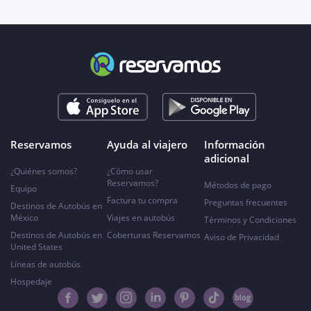
Reservamos
Ayuda al viajero
Información
adicional
¿Quiénes somos?
¿Cómo usar
Reservamos?
Métodos de pago
Equipo
Factura tu compra
Preguntas frecuentes
Destinos de Autobús en
México
Viajes en autobús
Términos y Condiciones
Destinos de Autobús en
Coberturas Reservamos
Aviso de Privacidad
United States
Líneas de autobús
Hospedaje