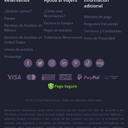
Reservamos
Ayuda al viajero
Información
adicional
¿Quiénes somos?
¿Cómo usar
Reservamos?
Métodos de pago
Equipo
Factura tu compra
Preguntas frecuentes
Destinos de Autobús en
México
Viajes en autobús
Términos y Condiciones
Destinos de Autobús en
Coberturas Reservamos
Aviso de Privacidad
United States
Líneas de autobús
Hospedaje
© 2012-2026 Reservamos. Todos los derechos reservados.
Reservamos únicamente actúa como comisionista del usuario del sitio, de acuerdo a los
Términos y Condiciones que el usuario acepta. Reservamos realiza reservaciones legítimas y
adquiere boletos a nombre y por cuenta de los usuarios del sitio con el proveedor del
servicio. Los logotipos y nombres de productos, servicios o empresas prestadoras de
servicios aquí mencionados pueden ser marcas registradas de terceros, legítimos