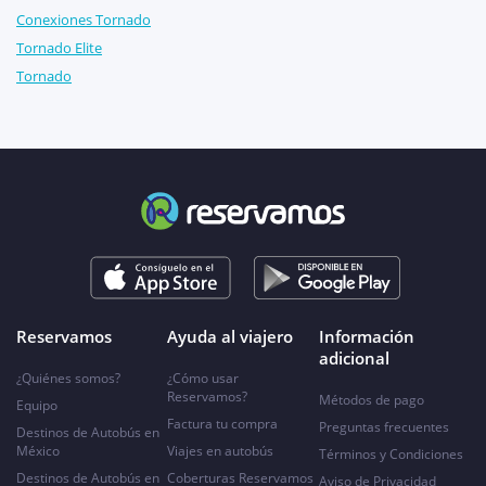
Conexiones Tornado
Tornado Elite
Tornado
Reservamos
Ayuda al viajero
Información
adicional
¿Quiénes somos?
¿Cómo usar
Reservamos?
Métodos de pago
Equipo
Factura tu compra
Preguntas frecuentes
Destinos de Autobús en
México
Viajes en autobús
Términos y Condiciones
Destinos de Autobús en
Coberturas Reservamos
Aviso de Privacidad