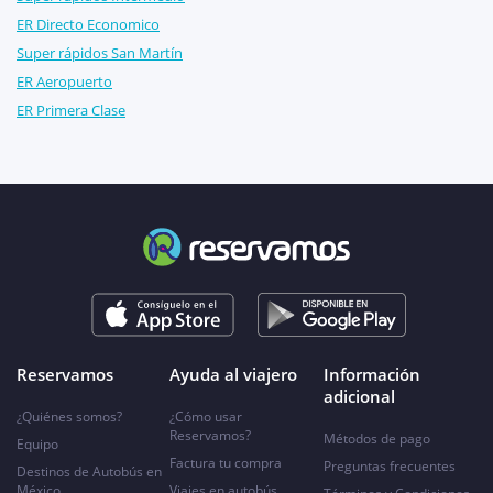
ER Directo Economico
Super rápidos San Martín
ER Aeropuerto
ER Primera Clase
Reservamos
Ayuda al viajero
Información
adicional
¿Quiénes somos?
¿Cómo usar
Reservamos?
Métodos de pago
Equipo
Factura tu compra
Preguntas frecuentes
Destinos de Autobús en
México
Viajes en autobús