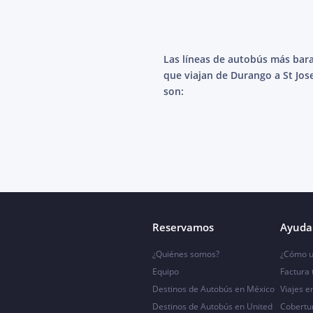
Las líneas de autobús más bar
que viajan de Durango a St Jos
son:
Reservamos
Ayuda 
¿Quiénes somos?
¿Cómo u
Equipo
Factura
Destinos de Autobús en México
Viajes e
Destinos de Autobús en United
Cobertu