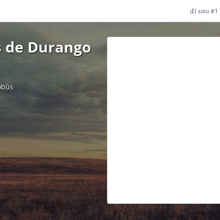
¡El sitio #
s de Durango
obús