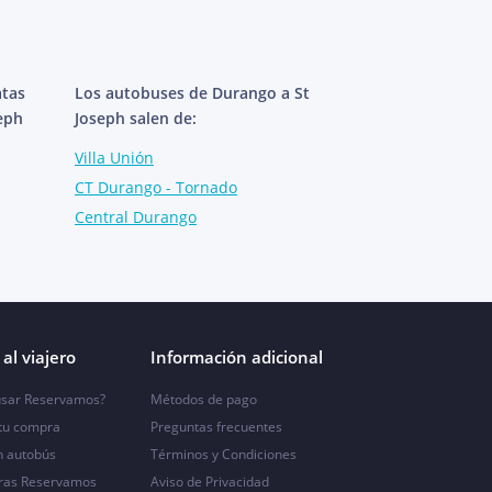
atas
Los autobuses de Durango a St
eph
Joseph salen de:
Villa Unión
CT Durango - Tornado
Central Durango
al viajero
Información adicional
sar Reservamos?
Métodos de pago
 tu compra
Preguntas frecuentes
n autobús
Términos y Condiciones
ras Reservamos
Aviso de Privacidad