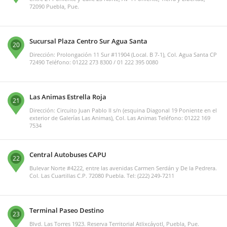
72090 Puebla, Pue.
Sucursal Plaza Centro Sur Agua Santa
20
Dirección: Prolongación 11 Sur #11904 (Local. B 7-1), Col. Agua Santa CP
72490 Teléfono: 01222 273 8300 / 01 222 395 0080
Las Animas Estrella Roja
21
Dirección: Circuito Juan Pablo II s/n (esquina Diagonal 19 Poniente en el
exterior de Galerías Las Animas), Col. Las Animas Teléfono: 01222 169
7534
Central Autobuses CAPU
22
Bulevar Norte #4222, entre las avenidas Carmen Serdán y De la Pedrera.
Col. Las Cuartillas C.P. 72080 Puebla. Tel: (222) 249-7211
Terminal Paseo Destino
23
Blvd. Las Torres 1923. Reserva Territorial Atlixcáyotl, Puebla, Pue.