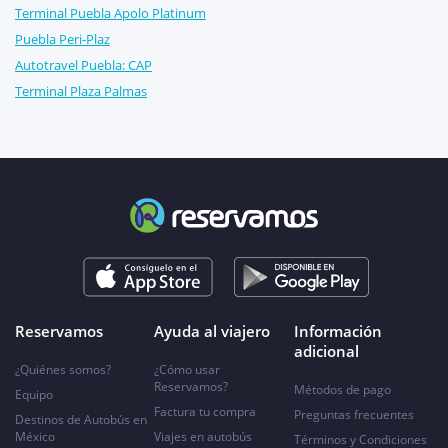
Terminal Puebla Apolo Platinum
Puebla Peri-Plaz
Autotravel Puebla: CAP
Terminal Plaza Palmas
Reservamos
Ayuda al viajero
Información
adicional
¿Quiénes somos?
¿Cómo usar
Reservamos?
Métodos de pago
Equipo
Factura tu compra
Preguntas frecuentes
Destinos de Autobús en
México
Viajes en autobús
Términos y Condiciones