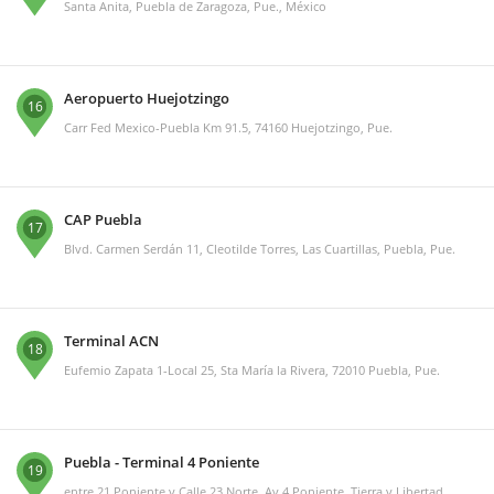
Santa Anita, Puebla de Zaragoza, Pue., México
Aeropuerto Huejotzingo
16
Carr Fed Mexico-Puebla Km 91.5, 74160 Huejotzingo, Pue.
CAP Puebla
17
Blvd. Carmen Serdán 11, Cleotilde Torres, Las Cuartillas, Puebla, Pue.
Terminal ACN
18
Eufemio Zapata 1-Local 25, Sta María la Rivera, 72010 Puebla, Pue.
Puebla - Terminal 4 Poniente
19
entre 21 Poniente y Calle 23 Norte, Av 4 Poniente, Tierra y Libertad,