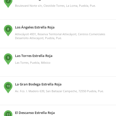
7
Boulevard Norte s/n, Cleotilde Torres, La Loma, Puebla, Pue.
Los Ángeles Estrella Roja
8
Atlixcáyotl 4931, Reserva Territorial Atlixcáyotl, Centros Comerciales
Desarrollo Atlixcayotl, Puebla, Pue.
Las Torres Estrella Roja
9
Las Torres, Puebla, México
La Gran Bodega Estrella Roja
10
Av. Fco. I. Madero 639, San Baltazar Campeche, 72550 Puebla, Pue.
El Descanso Estrella Roja
11