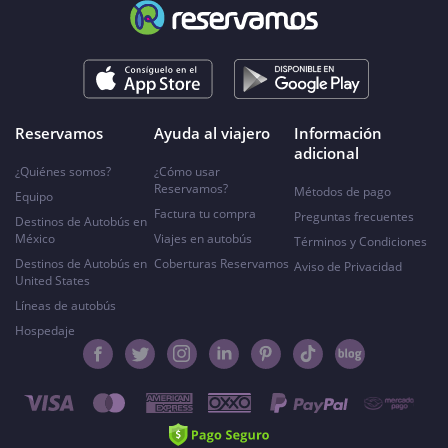
Reservamos
Ayuda al viajero
Información
adicional
¿Quiénes somos?
¿Cómo usar
Reservamos?
Métodos de pago
Equipo
Factura tu compra
Preguntas frecuentes
Destinos de Autobús en
México
Viajes en autobús
Términos y Condiciones
Destinos de Autobús en
Coberturas Reservamos
Aviso de Privacidad
United States
Líneas de autobús
Hospedaje