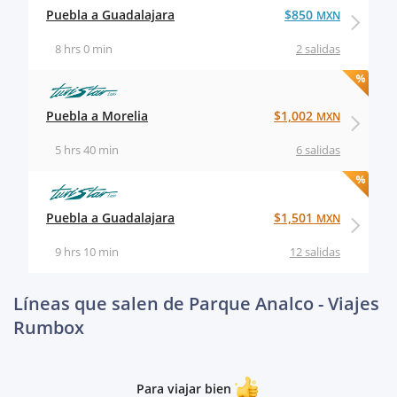
Puebla a Guadalajara
$850
MXN
8 hrs 0 min
2 salidas
Puebla a Morelia
$1,002
MXN
5 hrs 40 min
6 salidas
Puebla a Guadalajara
$1,501
MXN
9 hrs 10 min
12 salidas
Líneas que salen de Parque Analco - Viajes
Rumbox
Para viajar bien