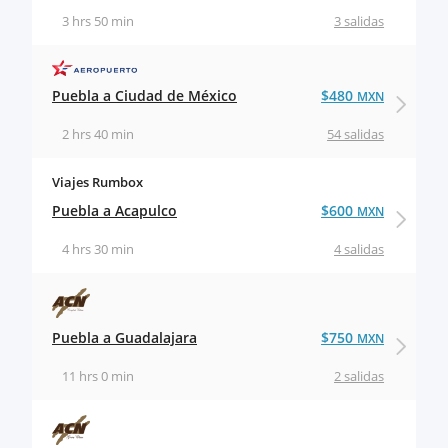
3 hrs 50 min
3 salidas
Puebla a Ciudad de México
$480
MXN
2 hrs 40 min
54 salidas
Viajes Rumbox
Puebla a Acapulco
$600
MXN
4 hrs 30 min
4 salidas
Puebla a Guadalajara
$750
MXN
11 hrs 0 min
2 salidas