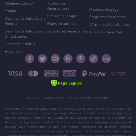
¿Quiénes somos?
¿Cómo usar
Reservamos?
Métodos de pago
Equipo
Factura tu compra
Preguntas frecuentes
Destinos de Autobús en
México
Viajes en autobús
Términos y Condiciones
Destinos de Autobús en
Coberturas Reservamos
Aviso de Privacidad
United States
Líneas de autobús
Hospedaje
© 2012-2026 Reservamos. Todos los derechos reservados.
Reservamos únicamente actúa como comisionista del usuario del sitio, de acuerdo a los
Términos y Condiciones que el usuario acepta. Reservamos realiza reservaciones legítimas y
adquiere boletos a nombre y por cuenta de los usuarios del sitio con el proveedor del
servicio. Los logotipos y nombres de productos, servicios o empresas prestadoras de
servicios aquí mencionados pueden ser marcas registradas de terceros, legítimos
propietarios de sus marcas, y se mencionan en este sitio únicamente para fines informativos
y comparativos para el público consumidor. Reservamos no comercializa productos, ni