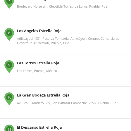
7
Boulevard Norte s/n, Cleotilde Torres, La Loma, Puebla, Pue.
Los Ángeles Estrella Roja
8
Atlixcáyotl 4931, Reserva Territorial Atlixcáyotl, Centros Comerciales
Desarrollo Atlixcayotl, Puebla, Pue.
Las Torres Estrella Roja
9
Las Torres, Puebla, México
La Gran Bodega Estrella Roja
10
Av. Fco. I. Madero 639, San Baltazar Campeche, 72550 Puebla, Pue.
El Descanso Estrella Roja
11