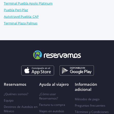
Terminal Puebla Apolo Platinum
Puebla Peri-Plaz
Autotravel Puebla: CAP
Terminal Plaza Palmas
Reservamos
Ayuda al viajero
Información
adicional
¿Quiénes somos?
¿Cómo usar
Reservamos?
Métodos de pago
Equipo
Factura tu compra
Preguntas frecuentes
Destinos de Autobús en
México
Viajes en autobús
Términos y Condiciones