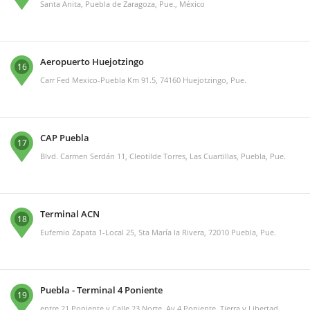
Santa Anita, Puebla de Zaragoza, Pue., México
Aeropuerto Huejotzingo
16
Carr Fed Mexico-Puebla Km 91.5, 74160 Huejotzingo, Pue.
CAP Puebla
17
Blvd. Carmen Serdán 11, Cleotilde Torres, Las Cuartillas, Puebla, Pue.
Terminal ACN
18
Eufemio Zapata 1-Local 25, Sta María la Rivera, 72010 Puebla, Pue.
Puebla - Terminal 4 Poniente
19
entre 21 Poniente y Calle 23 Norte, Av 4 Poniente, Tierra y Libertad,