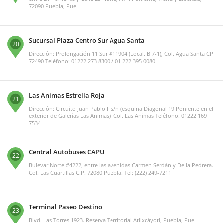
72090 Puebla, Pue.
Sucursal Plaza Centro Sur Agua Santa
20
Dirección: Prolongación 11 Sur #11904 (Local. B 7-1), Col. Agua Santa CP
72490 Teléfono: 01222 273 8300 / 01 222 395 0080
Las Animas Estrella Roja
21
Dirección: Circuito Juan Pablo II s/n (esquina Diagonal 19 Poniente en el
exterior de Galerías Las Animas), Col. Las Animas Teléfono: 01222 169
7534
Central Autobuses CAPU
22
Bulevar Norte #4222, entre las avenidas Carmen Serdán y De la Pedrera.
Col. Las Cuartillas C.P. 72080 Puebla. Tel: (222) 249-7211
Terminal Paseo Destino
23
Blvd. Las Torres 1923. Reserva Territorial Atlixcáyotl, Puebla, Pue.