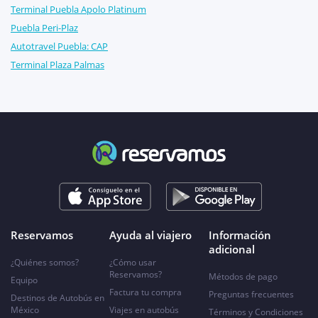
Terminal Puebla Apolo Platinum
Puebla Peri-Plaz
Autotravel Puebla: CAP
Terminal Plaza Palmas
Reservamos
Ayuda al viajero
Información
adicional
¿Quiénes somos?
¿Cómo usar
Reservamos?
Métodos de pago
Equipo
Factura tu compra
Preguntas frecuentes
Destinos de Autobús en
México
Viajes en autobús
Términos y Condiciones