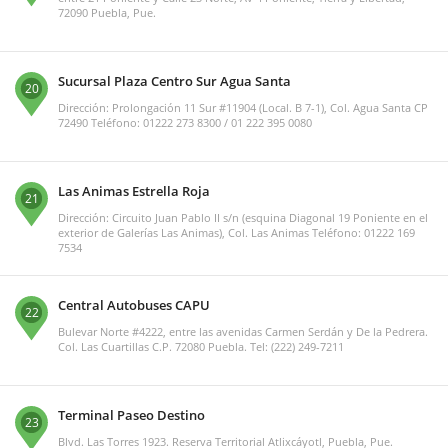
72090 Puebla, Pue.
Sucursal Plaza Centro Sur Agua Santa
20
Dirección: Prolongación 11 Sur #11904 (Local. B 7-1), Col. Agua Santa CP
72490 Teléfono: 01222 273 8300 / 01 222 395 0080
Las Animas Estrella Roja
21
Dirección: Circuito Juan Pablo II s/n (esquina Diagonal 19 Poniente en el
exterior de Galerías Las Animas), Col. Las Animas Teléfono: 01222 169
7534
Central Autobuses CAPU
22
Bulevar Norte #4222, entre las avenidas Carmen Serdán y De la Pedrera.
Col. Las Cuartillas C.P. 72080 Puebla. Tel: (222) 249-7211
Terminal Paseo Destino
23
Blvd. Las Torres 1923. Reserva Territorial Atlixcáyotl, Puebla, Pue.