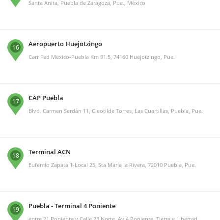
Santa Anita, Puebla de Zaragoza, Pue., México
Aeropuerto Huejotzingo
16
Carr Fed Mexico-Puebla Km 91.5, 74160 Huejotzingo, Pue.
CAP Puebla
17
Blvd. Carmen Serdán 11, Cleotilde Torres, Las Cuartillas, Puebla, Pue.
Terminal ACN
18
Eufemio Zapata 1-Local 25, Sta María la Rivera, 72010 Puebla, Pue.
Puebla - Terminal 4 Poniente
19
entre 21 Poniente y Calle 23 Norte, Av 4 Poniente, Tierra y Libertad,