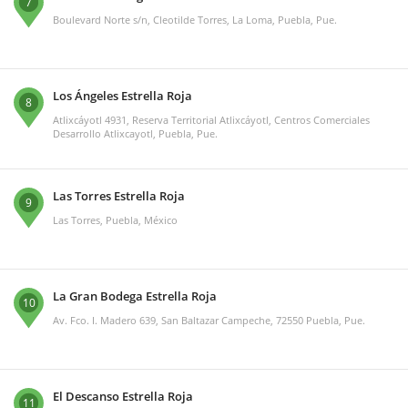
7
Boulevard Norte s/n, Cleotilde Torres, La Loma, Puebla, Pue.
Los Ángeles Estrella Roja
8
Atlixcáyotl 4931, Reserva Territorial Atlixcáyotl, Centros Comerciales
Desarrollo Atlixcayotl, Puebla, Pue.
Las Torres Estrella Roja
9
Las Torres, Puebla, México
La Gran Bodega Estrella Roja
10
Av. Fco. I. Madero 639, San Baltazar Campeche, 72550 Puebla, Pue.
El Descanso Estrella Roja
11