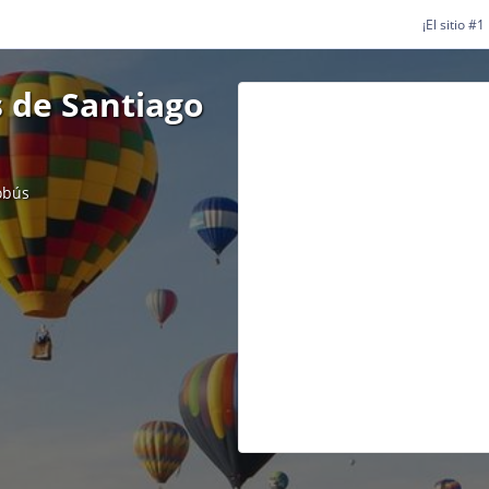
¡El sitio #
 de Santiago
obús