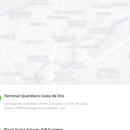
Terminal Querétaro Costa de Oro
Santiago de Querétaro-Pedro Escobedo Lomas de Casa
Blanca 76080 Santiago de Querétaro, Qro.
Plaza Gama Solare - AIP Turismo