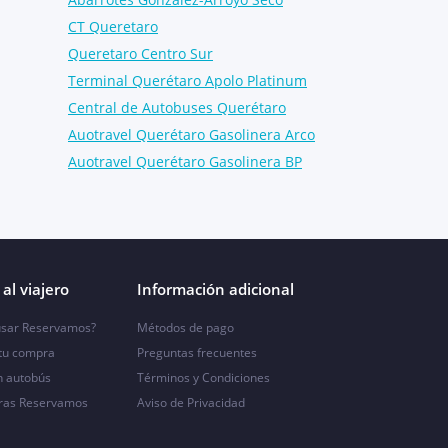
CT Queretaro
Queretaro Centro Sur
Terminal Querétaro Apolo Platinum
Central de Autobuses Querétaro
Auotravel Querétaro Gasolinera Arco
Auotravel Querétaro Gasolinera BP
al viajero
Información adicional
sar Reservamos?
Métodos de pago
 tu compra
Preguntas frecuentes
n autobús
Términos y Condiciones
ras Reservamos
Aviso de Privacidad