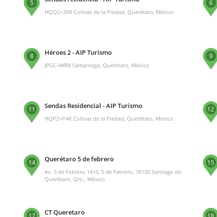
5
6
HQQ2+35R Colinas de la Piedad, Querétaro, México
Héroes 2 - AIP Turismo
8
9
JPGC+WR8 Saldarriaga, Querétaro, México
Sendas Residencial - AIP Turismo
11
12
HQP2+P4R Colinas de la Piedad, Querétaro, México
Querétaro 5 de febrero
14
15
Av. 5 de Febrero 1410, 5 de Febrero, 76150 Santiago de
Querétaro, Qro., México
CT Queretaro
17
18