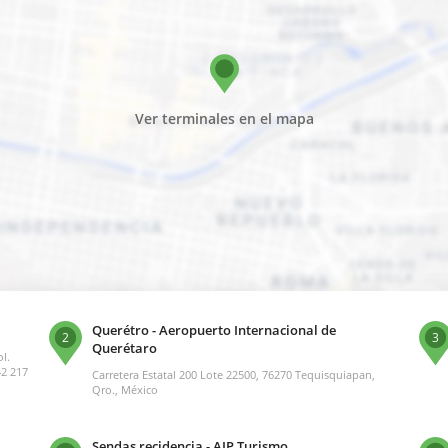
Ver terminales en el mapa
Querétro - Aeropuerto Internacional de
2
3
Querétaro
l.
42 217
Carretera Estatal 200 Lote 22500, 76270 Tequisquiapan,
Qro., México
Sendas recidencia - AIP Turismo