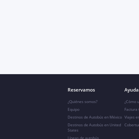
Reservamos
Ayuda 
¿Quiénes somos?
¿Cómo u
Equipo
Factura
Destinos de Autobús en México
Viajes e
Destinos de Autobús en United
Cobertu
States
Líneas de autobús