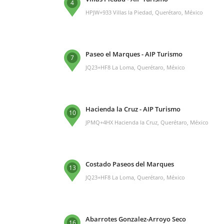
4
HPJW+933 Villas la Piedad, Querétaro, México
Paseo el Marques - AIP Turismo
7
JQ23+HF8 La Loma, Querétaro, México
Hacienda la Cruz - AIP Turismo
10
JPMQ+4HX Hacienda la Cruz, Querétaro, México
Costado Paseos del Marques
13
JQ23+HF8 La Loma, Querétaro, México
Abarrotes Gonzalez-Arroyo Seco
16