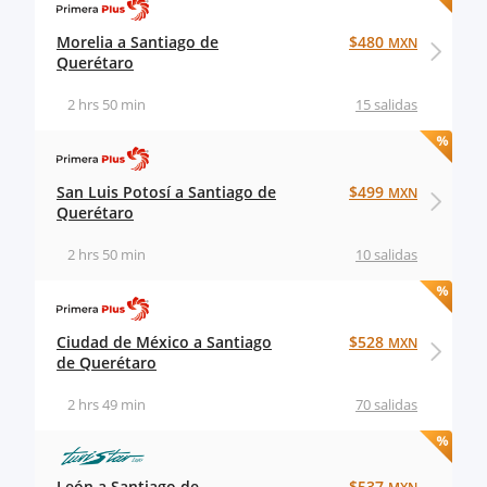
Morelia a Santiago de
$480
MXN
Querétaro
2 hrs 50 min
15 salidas
San Luis Potosí a Santiago de
$499
MXN
Querétaro
2 hrs 50 min
10 salidas
Ciudad de México a Santiago
$528
MXN
de Querétaro
2 hrs 49 min
70 salidas
León a Santiago de
$537