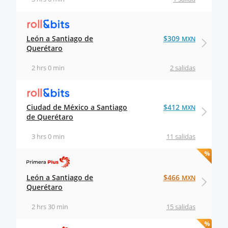
León a Santiago de
$309
MXN
Querétaro
2 hrs 0 min
2 salidas
Ciudad de México a Santiago
$412
MXN
de Querétaro
3 hrs 0 min
11 salidas
León a Santiago de
$466
MXN
Querétaro
2 hrs 30 min
15 salidas