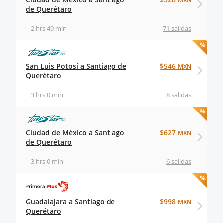
MXN
de Querétaro
2 hrs 49 min
71 salidas
San Luis Potosí a Santiago de
$546
MXN
Querétaro
3 hrs 0 min
8 salidas
Ciudad de México a Santiago
$627
MXN
de Querétaro
3 hrs 0 min
6 salidas
Guadalajara a Santiago de
$998
MXN
Querétaro