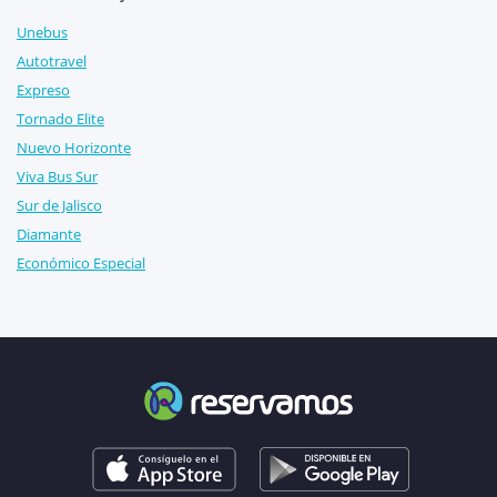
Unebus
Autotravel
Expreso
Tornado Elite
Nuevo Horizonte
Viva Bus Sur
Sur de Jalisco
Diamante
Económico Especial