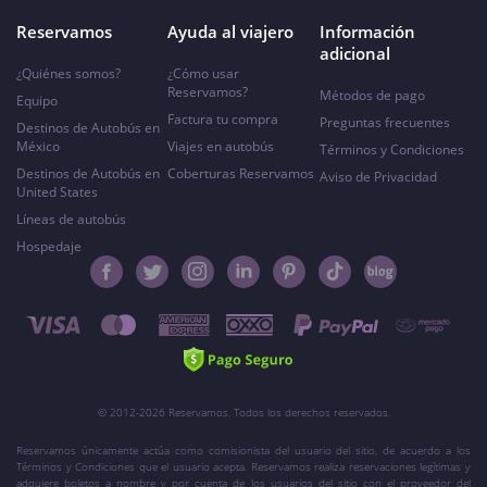
Reservamos
Ayuda al viajero
Información
adicional
¿Quiénes somos?
¿Cómo usar
Reservamos?
Métodos de pago
Equipo
Factura tu compra
Preguntas frecuentes
Destinos de Autobús en
México
Viajes en autobús
Términos y Condiciones
Destinos de Autobús en
Coberturas Reservamos
Aviso de Privacidad
United States
Líneas de autobús
Hospedaje
© 2012-2026 Reservamos. Todos los derechos reservados.
Reservamos únicamente actúa como comisionista del usuario del sitio, de acuerdo a los
Términos y Condiciones que el usuario acepta. Reservamos realiza reservaciones legítimas y
adquiere boletos a nombre y por cuenta de los usuarios del sitio con el proveedor del