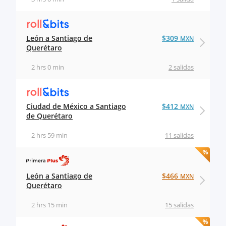
León a Santiago de
$309
MXN
Querétaro
2 hrs 0 min
2 salidas
Ciudad de México a Santiago
$412
MXN
de Querétaro
2 hrs 59 min
11 salidas
León a Santiago de
$466
MXN
Querétaro
2 hrs 15 min
15 salidas