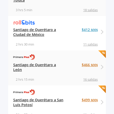
Toluca
3 hrs 5 min
18 salidas
Santiago de Querétaro a
$412
MXN
Ciudad de México
2 hrs 30 min
11 salidas
Santiago de Querétaro a
$466
MXN
León
2 hrs 15 min
16 salidas
Santiago de Querétaro a San
$499
MXN
Luis Potosí