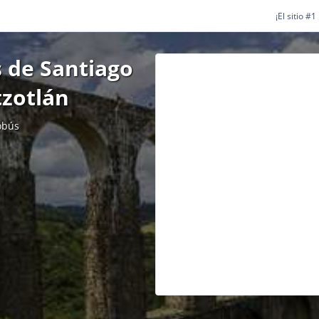
¡El sitio #
 de Santiago
tzotlán
obús