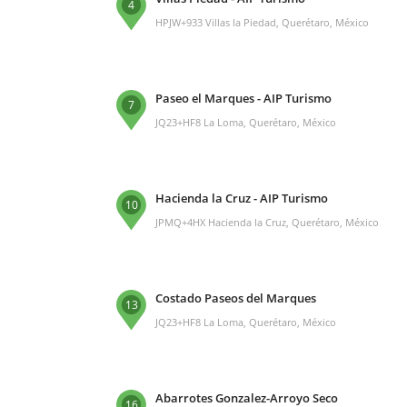
4
HPJW+933 Villas la Piedad, Querétaro, México
Paseo el Marques - AIP Turismo
7
JQ23+HF8 La Loma, Querétaro, México
Hacienda la Cruz - AIP Turismo
10
JPMQ+4HX Hacienda la Cruz, Querétaro, México
Costado Paseos del Marques
13
JQ23+HF8 La Loma, Querétaro, México
Abarrotes Gonzalez-Arroyo Seco
16