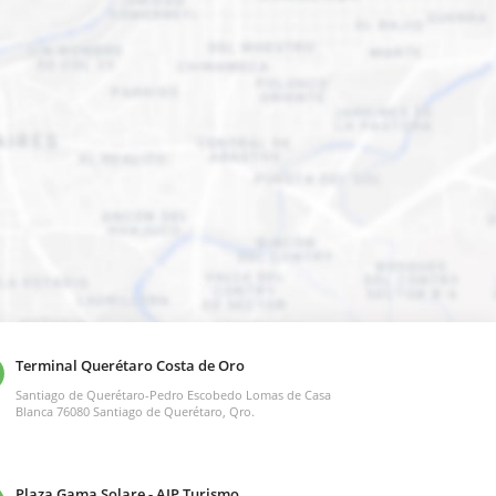
Terminal Querétaro Costa de Oro
Santiago de Querétaro-Pedro Escobedo Lomas de Casa
Blanca 76080 Santiago de Querétaro, Qro.
Plaza Gama Solare - AIP Turismo