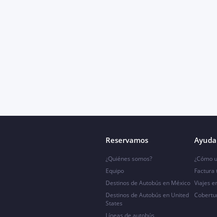
Reservamos
Ayuda 
¿Quiénes somos?
¿Cómo u
Equipo
Factura
Destinos de Autobús en México
Viajes e
Destinos de Autobús en United
Cobertu
States
Líneas de autobús