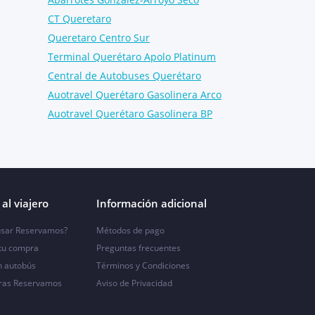
CT Queretaro
Queretaro Centro Sur
Terminal Querétaro Apolo Platinum
Central de Autobuses Querétaro
Auotravel Querétaro Gasolinera Arco
Auotravel Querétaro Gasolinera BP
al viajero
Información adicional
sar Reservamos?
Métodos de pago
 tu compra
Preguntas frecuentes
n autobús
Términos y Condiciones
ras Reservamos
Aviso de Privacidad