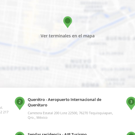
Ver terminales en el mapa
Querétro - Aeropuerto Internacional de
2
3
Querétaro
l.
42 217
Carretera Estatal 200 Lote 22500, 76270 Tequisquiapan,
Qro., México
Sendas recidencia - AIP Turismo