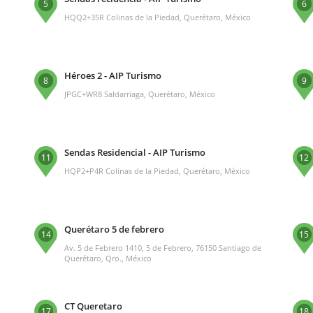
5
6
HQQ2+35R Colinas de la Piedad, Querétaro, México
Héroes 2 - AIP Turismo
8
9
JPGC+WR8 Saldarriaga, Querétaro, México
Sendas Residencial - AIP Turismo
11
12
HQP2+P4R Colinas de la Piedad, Querétaro, México
Querétaro 5 de febrero
14
15
Av. 5 de Febrero 1410, 5 de Febrero, 76150 Santiago de
Querétaro, Qro., México
CT Queretaro
17
18