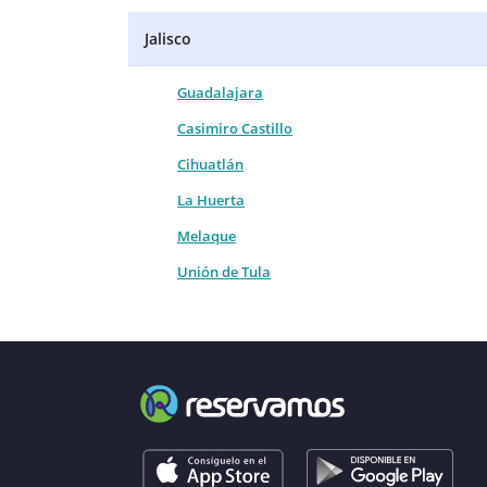
Jalisco
Guadalajara
Casimiro Castillo
Cihuatlán
La Huerta
Melaque
Unión de Tula