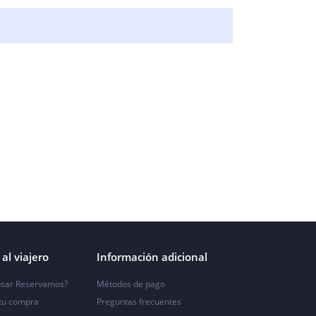
al viajero
Información adicional
sar Reservamos?
Métodos de pago
 tu compra
Preguntas frecuentes