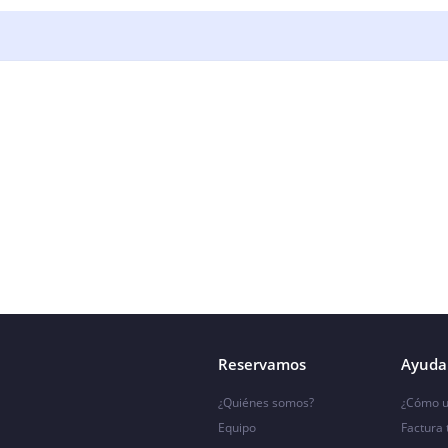
Reservamos
Ayuda 
¿Quiénes somos?
¿Cómo u
Equipo
Factura