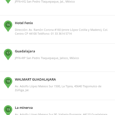
JPF6+VG San Pedro Tlaquepaque, Jal., México
Hotel Fenix
16
Dirección: Av. Ramón Corona #160 (entre López Cotilla y Madero), Col.
Centro CP 44100 Teléfono: 01 33 3614 5714
Guadalajara
17
JPF6+RP San Pedro Tlaquepaque, Jalisco, México
WALMART GUADALAJARA
18
Av. Adolfo López Mateos Sur 1500, La Tijera, 45640 Tlajomulco de
Zúñiga, Jal.
La minerva
19
Av. Adolfo López Mateos Sur 90, Vallarta Poniente, 44110 Guadalajara,