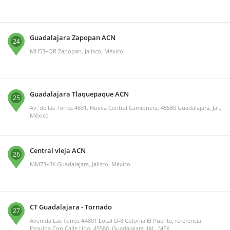
Guadalajara Zapopan ACN
24
MH53+QR Zapopan, Jalisco, México
Guadalajara Tlaquepaque ACN
25
Av. de las Torres 4831, Nueva Central Camionera, 45580 Guadalajara, Jal.,
México
Central vieja ACN
26
MM73+3X Guadalajara, Jalisco, México
CT Guadalajara - Tornado
27
Avenida Las Torres #4801 Local D-8 Colonia El Puente, referencia:
Esquina Con Calle Uno, 45580, Guadalajara, JAL, MEX