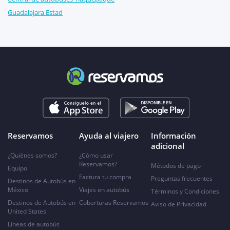
Guadalajara Estad
Reservamos
Ayuda al viajero
Información
adicional
¿Quiénes somos?
¿Cómo usar
Reservamos?
Métodos de pago
Equipo
Factura tu compra
Preguntas frecuentes
Destinos de Autobús en
México
Viajes en autobús
Términos y Condiciones
Destinos de Autobús en
Coberturas Reservamos
Aviso de Privacidad
United States
Líneas de autobús