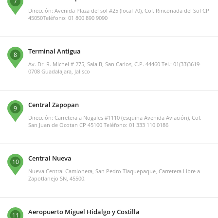
7
Dirección: Avenida Plaza del sol #25 (local 70), Col. Rinconada del Sol CP
45050Teléfono: 01 800 890 9090
Terminal Antigua
8
Av. Dr. R. Michel # 275, Sala B, San Carlos, C.P. 44460 Tel.: 01(33)3619-
0708 Guadalajara, Jalisco
Central Zapopan
9
Dirección: Carretera a Nogales #1110 (esquina Avenida Aviación), Col.
San Juan de Ocotan CP 45100 Teléfono: 01 333 110 0186
Central Nueva
10
Nueva Central Camionera, San Pedro Tlaquepaque, Carretera Libre a
Zapotlanejo SN, 45500.
Aeropuerto Miguel Hidalgo y Costilla
11