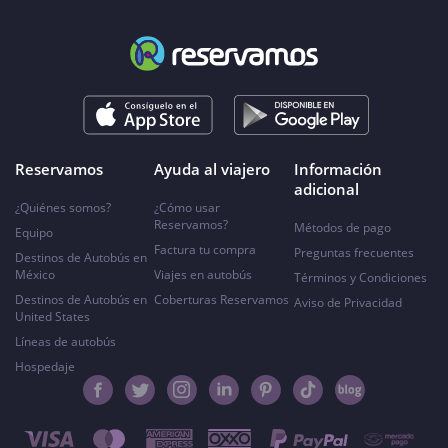
Reservamos
Ayuda al viajero
Información
adicional
¿Quiénes somos?
¿Cómo usar
Reservamos?
Métodos de pago
Equipo
Factura tu compra
Preguntas frecuentes
Destinos de Autobús en
México
Viajes en autobús
Términos y Condiciones
Destinos de Autobús en
Coberturas Reservamos
Aviso de Privacidad
United States
Líneas de autobús
Hospedaje