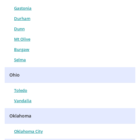
Gastonia
Durham
Dunn
Mt Olive
Burgaw
Selma
Ohio
Toledo
Vandalia
Oklahoma
Oklahoma City