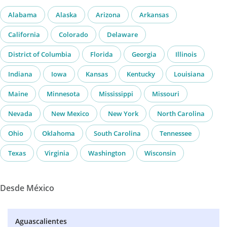
Alabama
Alaska
Arizona
Arkansas
California
Colorado
Delaware
District of Columbia
Florida
Georgia
Illinois
Indiana
Iowa
Kansas
Kentucky
Louisiana
Maine
Minnesota
Mississippi
Missouri
Nevada
New Mexico
New York
North Carolina
Ohio
Oklahoma
South Carolina
Tennessee
Texas
Virginia
Washington
Wisconsin
Desde México
Aguascalientes