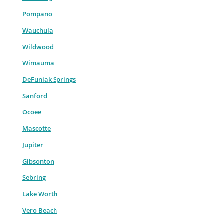
Pompano
Wauchula
Wildwood
Wimauma
DeFuniak Springs
Sanford
Ocoee
Mascotte
Jupiter
Gibsonton
Sebring
Lake Worth
Vero Beach