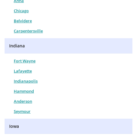
Anna
Chicago
Belvidere
Carpentersville
Indiana
Fort Wayne
Lafayette
Indianapolis
Hammond
Anderson
Seymour
Iowa