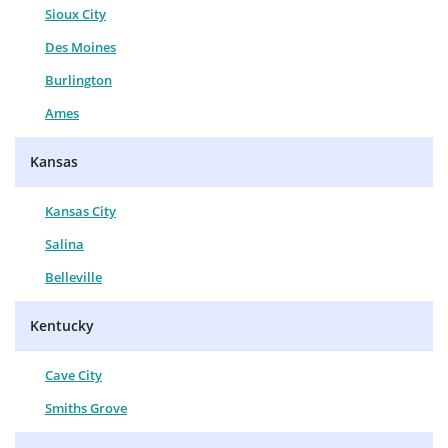
Sioux City
Des Moines
Burlington
Ames
Kansas
Kansas City
Salina
Belleville
Kentucky
Cave City
Smiths Grove