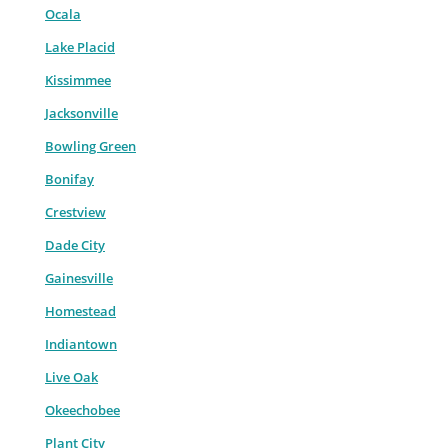
Ocala
Lake Placid
Kissimmee
Jacksonville
Bowling Green
Bonifay
Crestview
Dade City
Gainesville
Homestead
Indiantown
Live Oak
Okeechobee
Plant City