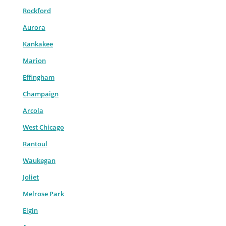
Rockford
Aurora
Kankakee
Marion
Effingham
Champaign
Arcola
West Chicago
Rantoul
Waukegan
Joliet
Melrose Park
Elgin