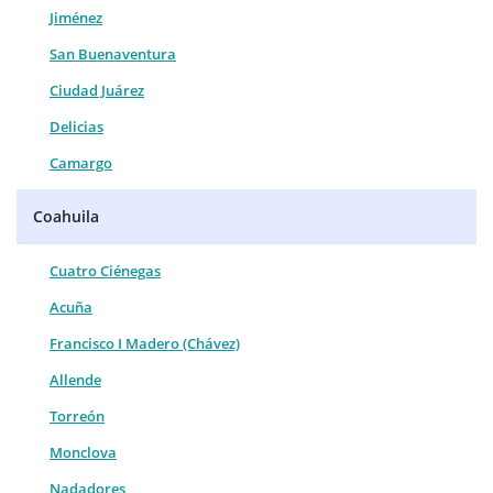
Jiménez
San Buenaventura
Ciudad Juárez
Delicias
Camargo
Coahuila
Cuatro Ciénegas
Acuña
Francisco I Madero (Chávez)
Allende
Torreón
Monclova
Nadadores