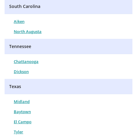
South Carolina
Aiken
North Augusta
Tennessee
Chattanooga
Dickson
Texas
Midland
Baytown
El Campo
Tyler