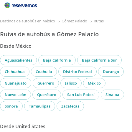
Destinos de autobús en México
Gómez Palacio
Rutas
Rutas de autobús a Gómez Palacio
Desde México
Aguascalientes
Baja California
Baja California Sur
Chihuahua
Coahuila
Distrito Federal
Durango
Guanajuato
Guerrero
Jalisco
México
Nuevo León
Querétaro
San Luis Potosí
Sinaloa
Sonora
Tamaulipas
Zacatecas
Desde United States