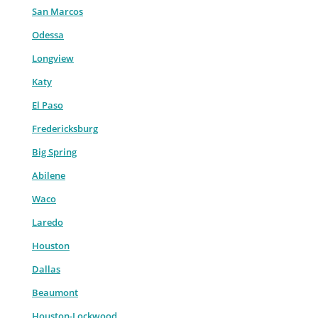
San Marcos
Odessa
Longview
Katy
El Paso
Fredericksburg
Big Spring
Abilene
Waco
Laredo
Houston
Dallas
Beaumont
Houston-Lockwood