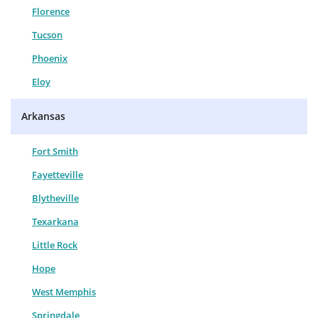
Florence
Tucson
Phoenix
Eloy
Arkansas
Fort Smith
Fayetteville
Blytheville
Texarkana
Little Rock
Hope
West Memphis
Springdale