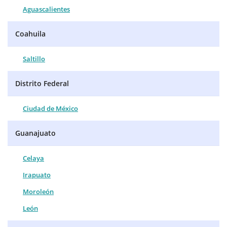
Aguascalientes
Coahuila
Saltillo
Distrito Federal
Ciudad de México
Guanajuato
Celaya
Irapuato
Moroleón
León