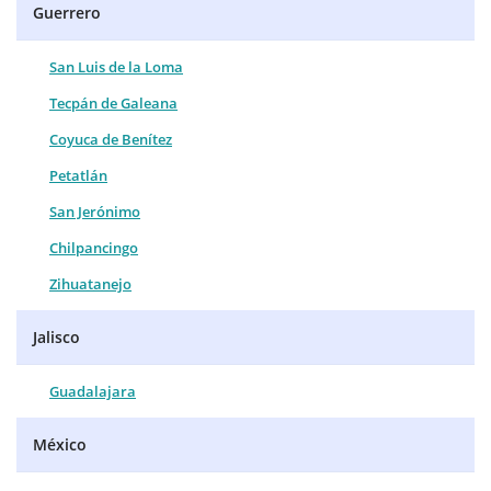
Guerrero
San Luis de la Loma
Tecpán de Galeana
Coyuca de Benítez
Petatlán
San Jerónimo
Chilpancingo
Zihuatanejo
Jalisco
Guadalajara
México