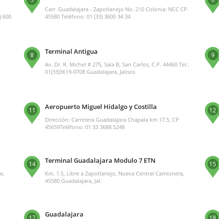
Carr. Guadalajara - Zapotlanejo No. 210 Colonia: NCC CP.
) 600
45580 Teléfono: 01 (33) 3600 34 34
Terminal Antigua
8
9
Av. Dr. R. Michel # 275, Sala B, San Carlos, C.P. 44460 Tel.:
01(33)3619-0708 Guadalajara, Jalisco
Aeropuerto Miguel Hidalgo y Costilla
11
12
Dirección: Carretera Guadalajara Chapala km 17.5, CP
45659Teléfono: 01 33 3688 5248
Terminal Guadalajara Modulo 7 ETN
14
15
e,
Km. 1.5, Libre a Zapotlanejo, Nueva Central Camionera,
45580 Guadalajara, Jal.
Guadalajara
17
18