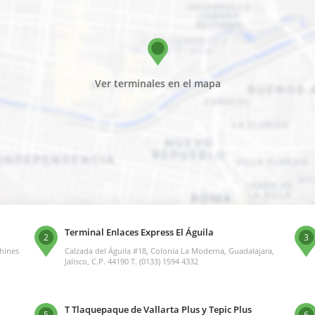
Ver terminales en el mapa
Terminal Enlaces Express El Águila
2
3
chines
Calzada del Águila #18, Colonia La Moderna, Guadalajara,
Jalisco, C.P. 44190 T. (0133) 1594 4332
T Tlaquepaque de Vallarta Plus y Tepic Plus
5
6