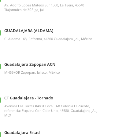
Av. Adolfo López Mateos Sur 1500, La Tijera, 45640
Tlajomulco de Zúñiga, Jal.
GUADALAJARA (ALDAMA)
C. Aldama 163, Reforma, 44360 Guadalajara, Jal., México
Guadalajara Zapopan ACN
MH53+QR Zapopan, Jalisco, México
CT Guadalajara - Tornado
Avenida Las Torres #4801 Local D-8 Colonia El Puente,
referencia: Esquina Con Calle Uno, 45580, Guadalajara, JAL,
MEX
Guadalajara Estad