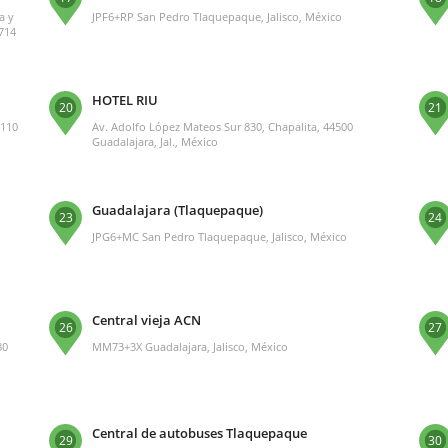
a y
JPF6+RP San Pedro Tlaquepaque, Jalisco, México
5714
HOTEL RIU
20
21
4110
Av. Adolfo López Mateos Sur 830, Chapalita, 44500
Guadalajara, Jal., México
Guadalajara (Tlaquepaque)
23
24
JPG6+MC San Pedro Tlaquepaque, Jalisco, México
Central vieja ACN
26
27
80
MM73+3X Guadalajara, Jalisco, México
Central de autobuses Tlaquepaque
29
30