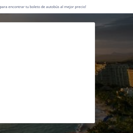
1 para encontrar tu boleto de autobús al mejor precio!