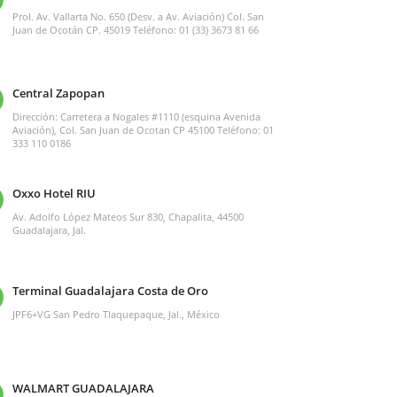
Prol. Av. Vallarta No. 650 (Desv. a Av. Aviación) Col. San
Juan de Ocotán CP. 45019 Teléfono: 01 (33) 3673 81 66
Central Zapopan
Dirección: Carretera a Nogales #1110 (esquina Avenida
Aviación), Col. San Juan de Ocotan CP 45100 Teléfono: 01
333 110 0186
Oxxo Hotel RIU
Av. Adolfo López Mateos Sur 830, Chapalita, 44500
Guadalajara, Jal.
Terminal Guadalajara Costa de Oro
JPF6+VG San Pedro Tlaquepaque, Jal., México
WALMART GUADALAJARA