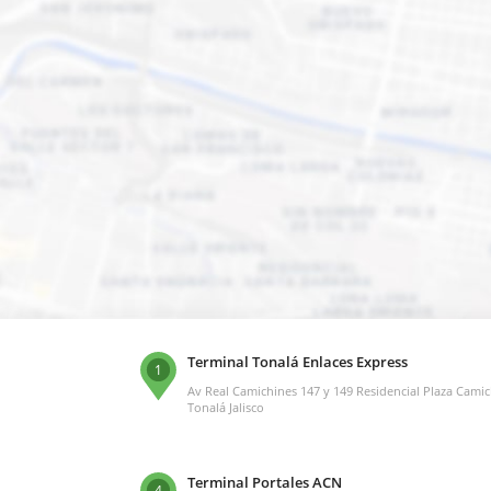
Terminal Tonalá Enlaces Express
1
Av Real Camichines 147 y 149 Residencial Plaza Cami
Tonalá Jalisco
Terminal Portales ACN
4