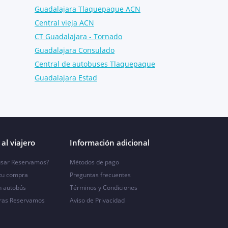
Guadalajara Tlaquepaque ACN
Central vieja ACN
CT Guadalajara - Tornado
Guadalajara Consulado
Central de autobuses Tlaquepaque
Guadalajara Estad
al viajero
Información adicional
sar Reservamos?
Métodos de pago
 tu compra
Preguntas frecuentes
n autobús
Términos y Condiciones
ras Reservamos
Aviso de Privacidad