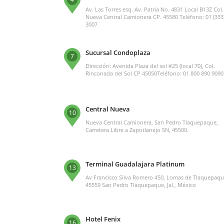
Av. Las Torres esq. Av. Patria No. 4831 Local B13Z Col.
Nueva Central Camionera CP. 45580 Teléfono: 01 (333
3007
Sucursal Condoplaza
7
Dirección: Avenida Plaza del sol #25 (local 70), Col.
Rinconada del Sol CP 45050Teléfono: 01 800 890 9090
Central Nueva
10
Nueva Central Camionera, San Pedro Tlaquepaque,
Carretera Libre a Zapotlanejo SN, 45500.
Terminal Guadalajara Platinum
13
Av Francisco Silva Romero 450, Lomas de Tlaquepaqu
45559 San Pedro Tlaquepaque, Jal., México
Hotel Fenix
16