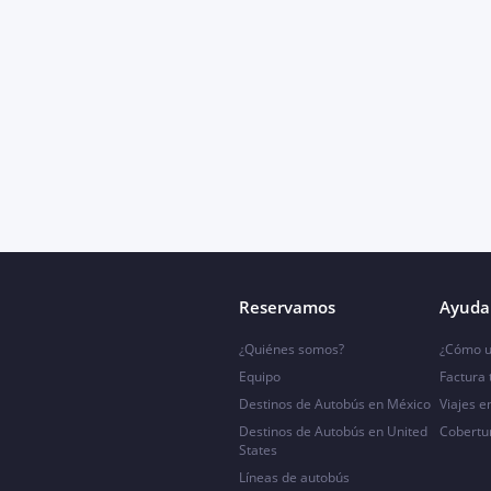
Reservamos
Ayuda 
¿Quiénes somos?
¿Cómo u
Equipo
Factura
Destinos de Autobús en México
Viajes e
Destinos de Autobús en United
Cobertu
States
Líneas de autobús