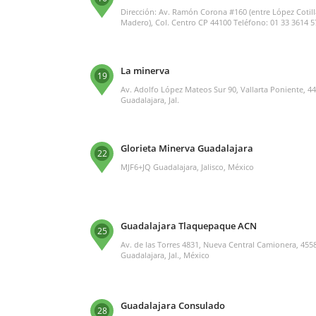
Dirección: Av. Ramón Corona #160 (entre López Cotill
Madero), Col. Centro CP 44100 Teléfono: 01 33 3614 
La minerva
19
Av. Adolfo López Mateos Sur 90, Vallarta Poniente, 4
Guadalajara, Jal.
Glorieta Minerva Guadalajara
22
MJF6+JQ Guadalajara, Jalisco, México
Guadalajara Tlaquepaque ACN
25
Av. de las Torres 4831, Nueva Central Camionera, 455
Guadalajara, Jal., México
Guadalajara Consulado
28