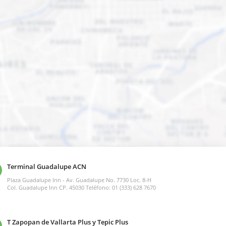
Terminal Guadalupe ACN
Plaza Guadalupe Inn - Av. Guadalupe No. 7730 Loc. 8-H
Col. Guadalupe Inn CP. 45030 Teléfono: 01 (333) 628 7670
T Zapopan de Vallarta Plus y Tepic Plus