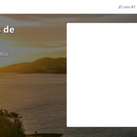
¡El sitio #
 de
obús