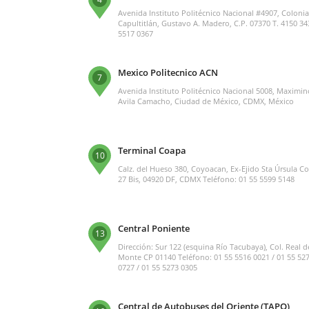
Avenida Instituto Politécnico Nacional #4907, Colonia
Capultitlán, Gustavo A. Madero, C.P. 07370 T. 4150 34
5517 0367
Mexico Politecnico ACN
7
Avenida Instituto Politécnico Nacional 5008, Maximin
Avila Camacho, Ciudad de México, CDMX, México
Terminal Coapa
10
Calz. del Hueso 380, Coyoacan, Ex-Ejido Sta Úrsula C
27 Bis, 04920 DF, CDMX Teléfono: 01 55 5599 5148
Central Poniente
13
Dirección: Sur 122 (esquina Río Tacubaya), Col. Real d
Monte CP 01140 Teléfono: 01 55 5516 0021 / 01 55 52
0727 / 01 55 5273 0305
Central de Autobuses del Oriente (TAPO)