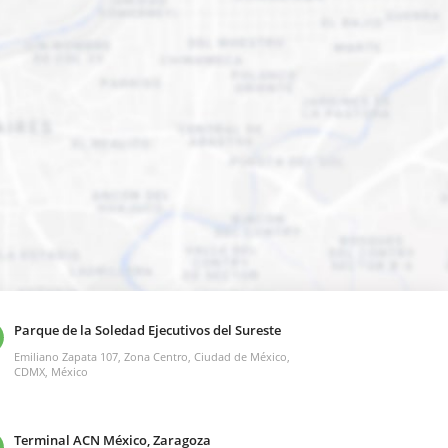
Parque de la Soledad Ejecutivos del Sureste
Emiliano Zapata 107, Zona Centro, Ciudad de México,
CDMX, México
Terminal ACN México, Zaragoza