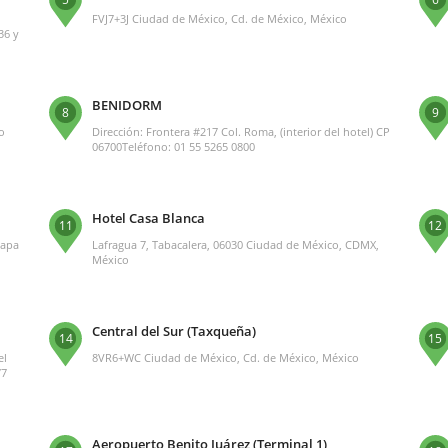
FVJ7+3J Ciudad de México, Cd. de México, México
36 y
BENIDORM
8
9
o
Dirección: Frontera #217 Col. Roma, (interior del hotel) CP
06700Teléfono: 01 55 5265 0800
Hotel Casa Blanca
11
12
oapa
Lafragua 7, Tabacalera, 06030 Ciudad de México, CDMX,
México
Central del Sur (Taxqueña)
14
15
el
8VR6+WC Ciudad de México, Cd. de México, México
77
Aeropuerto Benito Juárez (Terminal 1)