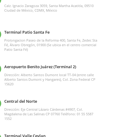
Calz. Ignacio Zaragoza 3059, Santa Martha Acatitla, 09510
Ciudad de México, CDMX, México
Terminal Patio Santa Fe
Prolongacion Paseo de la Reforma 400, Santa Fe, Zedec Sta
Fé, Álvaro Obregón, 01900 (Se ubica en el centro comercial
Patio Santa Fé)
Aeropuerto Benito Juárez (Terminal 2)
Dirección: Alberto Santos Dumont local TT-04 (entre calle
Alberto Santos Dumont y Hangares), Col. Zona Federal CP
15620
Central del Norte
Dirección: Eje Central Lázaro Cárdenas #4907, Col.
Magdalena de Las Salinas CP 07760 Teléfono: 01 55 5587
1552
Terminal Valle Ceylan