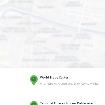
World Trade Center
1
WTC, Nápoles, Ciudad de México, CDMX, México
Terminal Enlaces Express Politécnico
4