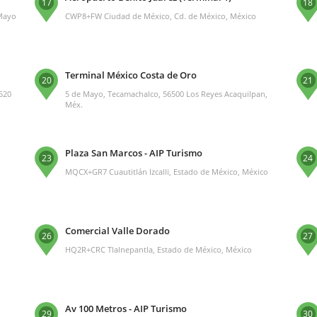
17
18
 Mayo
CWP8+FW Ciudad de México, Cd. de México, México
Terminal México Costa de Oro
20
21
1520
5 de Mayo, Tecamachalco, 56500 Los Reyes Acaquilpan,
Méx.
Plaza San Marcos - AIP Turismo
23
24
MQCX+GR7 Cuautitlán Izcalli, Estado de México, México
Comercial Valle Dorado
26
27
o
HQ2R+CRC Tlalnepantla, Estado de México, México
Av 100 Metros - AIP Turismo
29
30