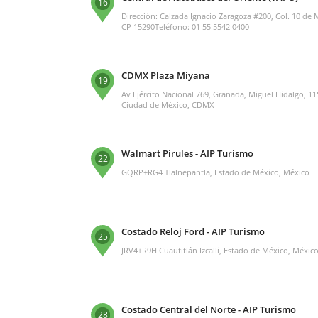
16
Dirección: Calzada Ignacio Zaragoza #200, Col. 10 de
CP 15290Teléfono: 01 55 5542 0400
CDMX Plaza Miyana
19
Av Ejército Nacional 769, Granada, Miguel Hidalgo, 1
Ciudad de México, CDMX
Walmart Pirules - AIP Turismo
22
GQRP+RG4 Tlalnepantla, Estado de México, México
Costado Reloj Ford - AIP Turismo
25
JRV4+R9H Cuautitlán Izcalli, Estado de México, Méxic
Costado Central del Norte - AIP Turismo
28