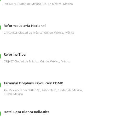
FVG6+G9 Ciudad de México, Cd. de México, México
Reforma Lotería Nacional
CRPX+5G3 Ciudad de México, Cd. de México, México
Reforma Tiber
CRJJ+57 Ciudad de México, Cd. de México, México
Terminal Dolphins Revolución CDMX
Av. México-Tenochtitlán 98, Tabacalera, Ciudad de México,
CDMX, México
Hotel Casa Blanca Roll&Bits