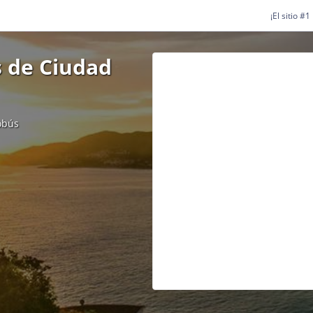
¡El sitio #
 de Ciudad
obús