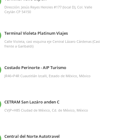
Dirección: Jesús Reyes Heroles #177 (local D), Col. Valle
Ceylán CP 54150
Terminal Violeta Platinum Viajes
Calle Violeta, casi esquina eje Central Lázaro Cárdenas (Casi
frente a Garibaldi)
Costado Perinorte - AIP Turismo
JR46+P4R Cuautitlán Izcalli, Estado de México, México
CETRAM San Lazáro anden C
CVJP+H85 Ciudad de México, Cd. de México, México
Central del Norte Autotravel