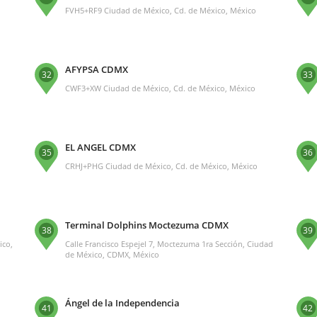
FVH5+RF9 Ciudad de México, Cd. de México, México
AFYPSA CDMX
32
33
CWF3+XW Ciudad de México, Cd. de México, México
EL ANGEL CDMX
35
36
o
CRHJ+PHG Ciudad de México, Cd. de México, México
Terminal Dolphins Moctezuma CDMX
38
39
ico,
Calle Francisco Espejel 7, Moctezuma 1ra Sección, Ciudad
de México, CDMX, México
Ángel de la Independencia
41
42