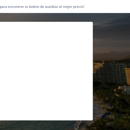
1 para encontrar tu boleto de autobús al mejor precio!