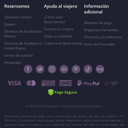
Reservamos
Ayuda al viajero
Información
adicional
¿Quiénes somos?
¿Cómo usar
Reservamos?
Métodos de pago
Equipo
Factura tu compra
Preguntas frecuentes
Destinos de Autobús en
México
Viajes en autobús
Términos y Condiciones
Destinos de Autobús en
Coberturas Reservamos
Aviso de Privacidad
United States
Líneas de autobús
Hospedaje
© 2012-2026 Reservamos. Todos los derechos reservados.
Reservamos únicamente actúa como comisionista del usuario del sitio, de acuerdo a los
Términos y Condiciones que el usuario acepta. Reservamos realiza reservaciones legítimas y
adquiere boletos a nombre y por cuenta de los usuarios del sitio con el proveedor del