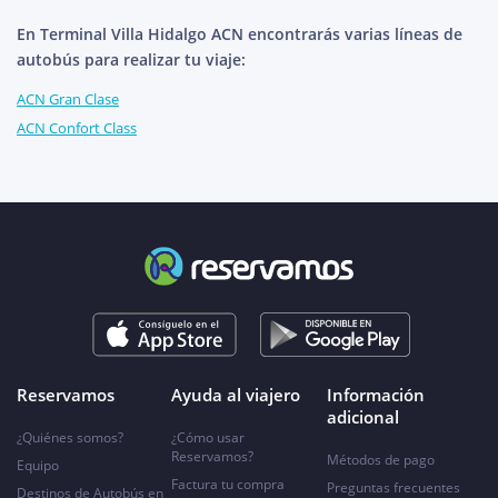
En Terminal Villa Hidalgo ACN encontrarás varias líneas de
autobús para realizar tu viaje:
ACN Gran Clase
ACN Confort Class
Reservamos
Ayuda al viajero
Información
adicional
¿Quiénes somos?
¿Cómo usar
Reservamos?
Métodos de pago
Equipo
Factura tu compra
Preguntas frecuentes
Destinos de Autobús en