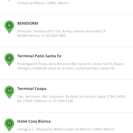
Ciudad de México, CDMX, México
BENIDORM
8
Dirección: Frontera #217 Col. Roma, (interior del hotel) CP
06700Teléfono: 01 55 5265 0800
Terminal Patio Santa Fe
9
Prolongacion Paseo de la Reforma 400, Santa Fe, Zedec Sta Fé, Álvaro
Obregón, 01900 (Se ubica en el centro comercial Patio Santa Fé)
Terminal Coapa
10
Calz. del Hueso 380, Coyoacan, Ex-Ejido Sta Úrsula Coapa 27 Bis, 04920
DF, CDMX Teléfono: 01 55 5599 5148
Hotel Casa Blanca
11
Lafragua 7, Tabacalera, 06030 Ciudad de México, CDMX, México