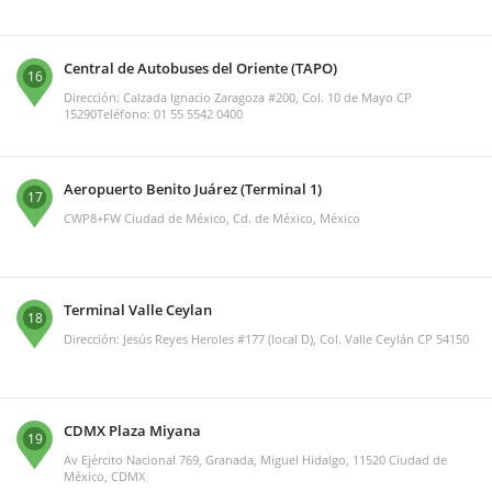
Central de Autobuses del Oriente (TAPO)
16
Dirección: Calzada Ignacio Zaragoza #200, Col. 10 de Mayo CP
15290Teléfono: 01 55 5542 0400
Aeropuerto Benito Juárez (Terminal 1)
17
CWP8+FW Ciudad de México, Cd. de México, México
Terminal Valle Ceylan
18
Dirección: Jesús Reyes Heroles #177 (local D), Col. Valle Ceylán CP 54150
CDMX Plaza Miyana
19
Av Ejército Nacional 769, Granada, Miguel Hidalgo, 11520 Ciudad de
México, CDMX