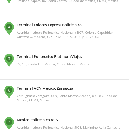
Emiliano Zapata 107, Zona Centro, Ciudad de México, CDMX, México
Terminal Enlaces Express Politécnico
4
Avenida Instituto Politécnico Nacional #4907, Colonia Capultitlán,
Gustavo A. Madero, C.P. 07370 T. 4150 3436 y 5517 0367
Terminal Politécnico Platinum Viajes
5
FVJ7+3J Ciudad de México, Cd. de México, México
Terminal ACN México, Zaragoza
6
Calz. Ignacio Zaragoza 3059, Santa Martha Acatitla, 09510 Ciudad de
México, CDMX, México
Mexico Politecnico ACN
7
Avenida Instituto Politécnico Nacional 5008, Maximino Avila Camacho,