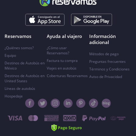
Reservamos
Ayuda al viajero
Información
adicional
¿Quiénes somos?
¿Cómo usar
Reservamos?
Métodos de pago
Equipo
Factura tu compra
Preguntas frecuentes
Destinos de Autobús en
México
Viajes en autobús
Términos y Condiciones
Destinos de Autobús en
Coberturas Reservamos
Aviso de Privacidad
United States
Líneas de autobús
Hospedaje